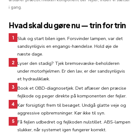
i gang.
Hvad skal du gøre nu — trin for trin
1
Sluk og start bilen igen. Forsvinder lampen, var det
sandsynligvis en engangs-hændelse. Hold øje de
næste dage.
2
Lyser den stadig? Tjek bremsevæske-beholderen
under motorhjelmen. Er den lav, er der sandsynligvis
et hydrauliklæk.
3
Book et OBD-diagnosetjek. Det aflæser den præcise
fejlkode og peger direkte på komponenten der fejler.
4
Kør forsigtigt frem til besøget. Undgå glatte veje og
aggressive opbremsninger. Kør ikke til syn.
5
Få fejlen udbedret og fejlkoden nulstillet. ABS-lampen
slukker, når systemet igen fungerer korrekt.