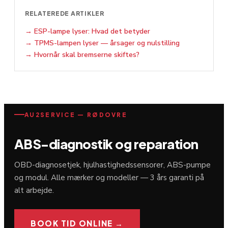
RELATEREDE ARTIKLER
→
ESP-lampe lyser: Hvad det betyder
→
TPMS-lampen lyser — årsager og nulstilling
→
Hvornår skal bremserne skiftes?
AU2SERVICE — RØDOVRE
ABS-diagnostik og reparation
OBD-diagnosetjek, hjulhastighedssensorer, ABS-pumpe
og modul. Alle mærker og modeller — 3 års garanti på
alt arbejde.
BOOK TID ONLINE →