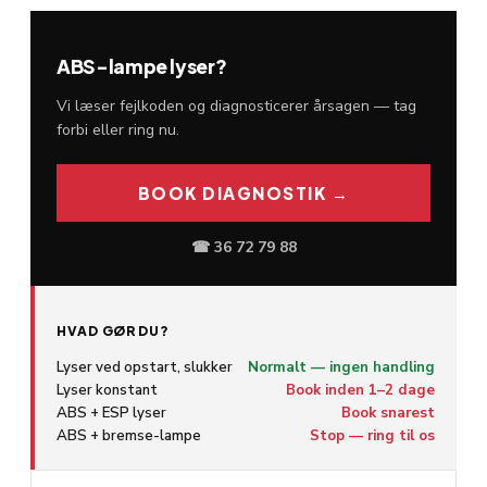
ABS-lampe lyser?
Vi læser fejlkoden og diagnosticerer årsagen — tag
forbi eller ring nu.
BOOK DIAGNOSTIK →
☎ 36 72 79 88
HVAD GØR DU?
Lyser ved opstart, slukker
Normalt — ingen handling
Lyser konstant
Book inden 1–2 dage
ABS + ESP lyser
Book snarest
ABS + bremse-lampe
Stop — ring til os