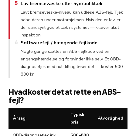
5
Lav bremsevæske eller hydrauliklæk
Lavt bremsevæske-niveau kan udløse ABS-fejl. Tjek
beholderen under motorhjelmen. Hvis den er lav, er
der sandsynligvis et læk i systemet — kræver akut
inspektion.
6
Softwarefejl / hængende fejlkode
Nogle gange sættes en ABS-fejlkode ved en
engangs­hændelse og forsvinder ikke selv. Et OBD-
diagnosetjek med nulstilling løser det — koster 500–
800 kr.
Hvad koster det at rette en ABS-
fejl?
Typisk
Årsag
Alvorlighed
pris
OBD-diagnosetjek inkl.
500–800