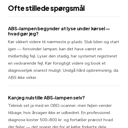
Ofte stillede spørgsmål
ABS-lampen begynder at lyse under kørsel —
hvad gør jeg?
Kør sikkert videre til nærmeste p-plads. Sluk bilen og start
igen — forsvinder lampen, kan det have været en
midlertidig fejl. Lyser den stadig, har systemet registreret
en vedvarende fejl. Kør forsigtigt videre og book et
diagnosetjek snarest muligt. Undgå hård opbremsning, da
ABS ikke virker.
Kan jeg nulstille ABS-lampen selv?
Teknisk set ja med en OBD-scanner, men fejlen vender
tilbage, hvis årsagen ikke er udbedret. En professionel
diagnose koster 500–800 kr. og fortæller præcist hvad
der fejler — det sparer dig for at købe forkerte dele.