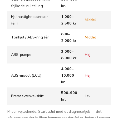
—
fejlkode-nulstilling
kr.
Hjulhastighedssensor
1.000–
Middel
(én)
2.500 kr.
800–
Tonhjul / ABS-ring (én)
Middel
2.000 kr.
3.000–
ABS-pumpe
Høj
8.000 kr.
4.000–
ABS-modul (ECU)
10.000
Høj
kr.
500–900
Bremsevæske-skift
Lav
kr.
Priser vejledende. Start altid med et diagnosetjek — det
afslører præcist hvilken komponent der fejler, inden vi sætter