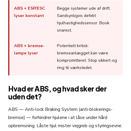
ABS + ESP/ESC
Begge systemer ude af drift.
lyser konstant
Sandsynligvis defekt
hjulhastighedssensor. Book
snarest.
ABS + bremse-
Potentielt kritisk:
lampe lyser
bremseanlægget kan være
kompromitteret. Stop sikkert og
ring til værkstedet.
Hvad er ABS, og hvad sker der
uden det?
ABS — Anti-lock Braking System (anti-blokerings-
bremse) — forhindrer hjulene i at låse under hård
opbremsning. Låste hjul mister vejgreb og styringsevne: