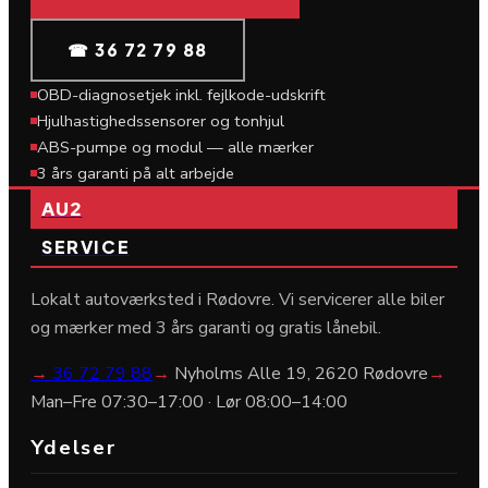
☎ 36 72 79 88
OBD-diagnosetjek inkl. fejlkode-udskrift
Hjulhastighedssensorer og tonhjul
ABS-pumpe og modul — alle mærker
3 års garanti på alt arbejde
AU2
SERVICE
Lokalt autoværksted i Rødovre. Vi servicerer alle biler
og mærker med 3 års garanti og gratis lånebil.
→
36 72 79 88
→
Nyholms Alle 19, 2620 Rødovre
→
Man–Fre 07:30–17:00 · Lør 08:00–14:00
Ydelser