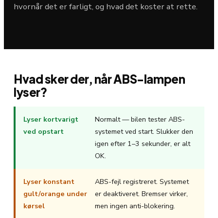
hvornår det er farligt, og hvad det koster at rette.
Hvad sker der, når ABS-lampen
lyser?
Lyser kortvarigt
Normalt — bilen tester ABS-
ved opstart
systemet ved start. Slukker den
igen efter 1–3 sekunder, er alt
OK.
Lyser konstant
ABS-fejl registreret. Systemet
gult/orange under
er deaktiveret. Bremser virker,
kørsel
men ingen anti-blokering.