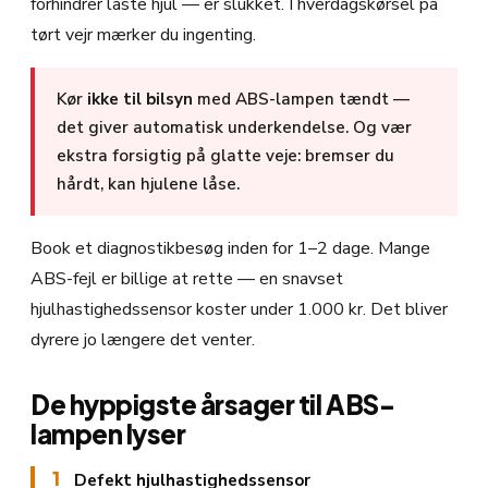
forhindrer låste hjul — er slukket. I hverdagskørsel på
tørt vejr mærker du ingenting.
Kør
ikke til bilsyn
med ABS-lampen tændt —
det giver automatisk underkendelse. Og vær
ekstra forsigtig på glatte veje: bremser du
hårdt, kan hjulene låse.
Book et diagnostikbesøg inden for 1–2 dage. Mange
ABS-fejl er billige at rette — en snavset
hjulhastighedssensor koster under 1.000 kr. Det bliver
dyrere jo længere det venter.
De hyppigste årsager til ABS-
lampen lyser
1
Defekt hjulhastighedssensor