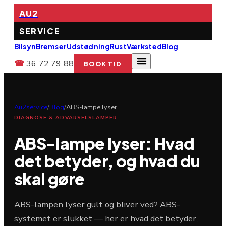
AU2
SERVICE
Bilsyn
Bremser
Udstødning
Rust
Værksted
Blog
☎
36 72 79 88
BOOK TID
Au2service
/
Blog
/
ABS-lampe lyser
DIAGNOSE & ADVARSELSLAMPER
ABS-lampe lyser: Hvad
det betyder, og hvad du
skal gøre
ABS-lampen lyser gult og bliver ved? ABS-
systemet er slukket — her er hvad det betyder,