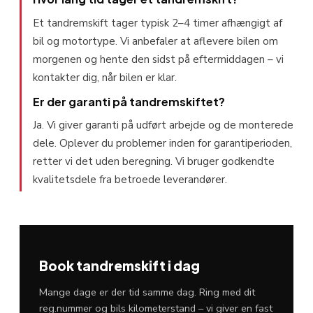
Et tandremskift tager typisk 2–4 timer afhængigt af
bil og motortype. Vi anbefaler at aflevere bilen om
morgenen og hente den sidst på eftermiddagen – vi
kontakter dig, når bilen er klar.
Er der garanti på tandremskiftet?
Ja. Vi giver garanti på udført arbejde og de monterede
dele. Oplever du problemer inden for garantiperioden,
retter vi det uden beregning. Vi bruger godkendte
kvalitetsdele fra betroede leverandører.
Book tandremskift i dag
Mange dage er der tid samme dag. Ring med dit
reg.nummer og bils kilometerstand – vi giver en fast