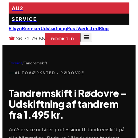
AU2
SERVICE
Bilsyn
Bremser
Udstødning
Rust
Værksted
Blog
☎
36 72 79 88
BOOK TID
Forside
/
Tandremskift
AUTOVÆRKSTED · RØDOVRE
Tandremskift i Rødovre –
Udskiftning af tandrem
fra 1.495 kr.
Au2service udfører professionelt tandremskift på