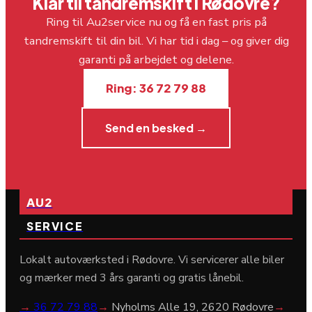
Klar til tandremskift i Rødovre?
Ring til Au2service nu og få en fast pris på
tandremskift til din bil. Vi har tid i dag – og giver dig
garanti på arbejdet og delene.
Ring: 36 72 79 88
Send en besked →
AU2
SERVICE
Lokalt autoværksted i Rødovre. Vi servicerer alle biler
og mærker med 3 års garanti og gratis lånebil.
→
36 72 79 88
→
Nyholms Alle 19, 2620 Rødovre
→