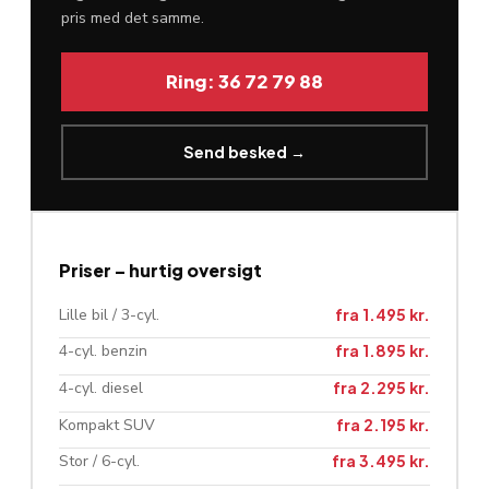
pris med det samme.
Ring: 36 72 79 88
Send besked →
Priser – hurtig oversigt
Lille bil / 3-cyl.
fra 1.495 kr.
4-cyl. benzin
fra 1.895 kr.
4-cyl. diesel
fra 2.295 kr.
Kompakt SUV
fra 2.195 kr.
Stor / 6-cyl.
fra 3.495 kr.