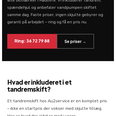
alle bilmærker i Rødovre. Vi inkluderer tandrem,
spændehjul og anbefaler vandpumpen skiftet
samme dag. Faste priser, ingen skjulte gebyrer og
garanti på arbejdet – ring og få en pris nu.
Ring: 36 72 79 88
Se priser →
Hvad er inkluderet i et
tandremskift?
Et tandremskift hos Au2service er en komplet pris
– ikke en startpris der vokser med skjulte tillæg.
Her er hvad der altid er med i vores