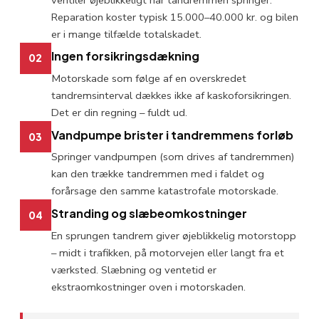
Reparation koster typisk 15.000–40.000 kr. og bilen
er i mange tilfælde totalskadet.
Ingen forsikringsdækning
02
Motorskade som følge af en overskredet
tandremsinterval dækkes ikke af kaskoforsikringen.
Det er din regning – fuldt ud.
Vandpumpe brister i tandremmens forløb
03
Springer vandpumpen (som drives af tandremmen)
kan den trække tandremmen med i faldet og
forårsage den samme katastrofale motorskade.
Stranding og slæbeomkostninger
04
En sprungen tandrem giver øjeblikkelig motorstopp
– midt i trafikken, på motorvejen eller langt fra et
værksted. Slæbning og ventetid er
ekstraomkostninger oven i motorskaden.