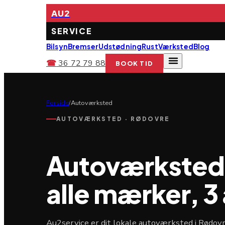
AU2
SERVICE
Bilsyn
Bremser
Udstødning
Rust
Værksted
Blog
☎
36 72 79 88
BOOK TID
Forside
/
Autoværksted
AUTOVÆRKSTED · RØDOVRE
Autoværksted 
alle mærker, 3 
Au2service er dit lokale autoværksted i Rødovre