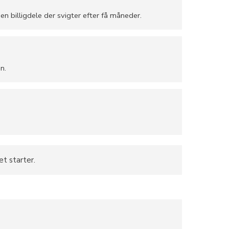
en billigdele der svigter efter få måneder.
n.
et starter.