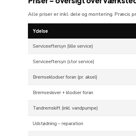
Priser – oversigt over værkste
Alle priser er inkl. dele og montering. Præcis p
Ydelse
Serviceeftersyn (lille service)
Serviceeftersyn (stor service)
Bremseklodser foran (pr. aksel)
Bremseskiver + klodser foran
Tandremskift (inkl. vandpumpe)
Udstødning – reparation