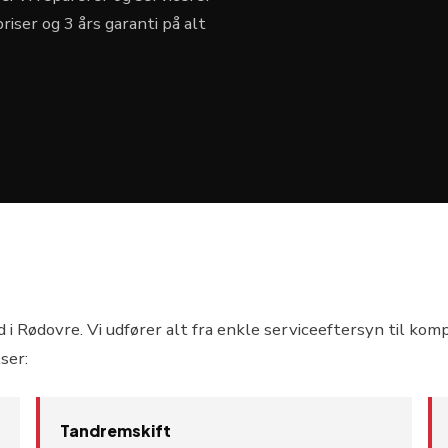
iser og 3 års garanti på alt
i Rødovre. Vi udfører alt fra enkle serviceeftersyn til kom
ser:
Tandremskift