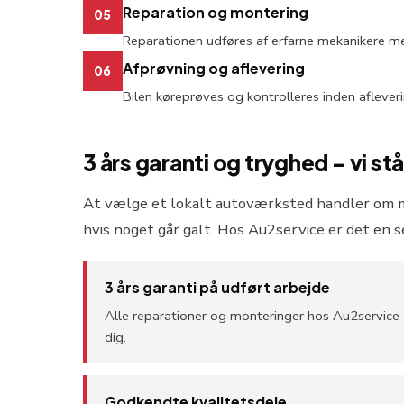
Reparation og montering
05
Reparationen udføres af erfarne mekanikere me
Afprøvning og aflevering
06
Bilen køreprøves og kontrolleres inden aflever
3 års garanti og tryghed – vi st
At vælge et lokalt autoværksted handler om mer
hvis noget går galt. Hos Au2service er det en s
3 års garanti på udført arbejde
Alle reparationer og monteringer hos Au2service e
dig.
Godkendte kvalitetsdele