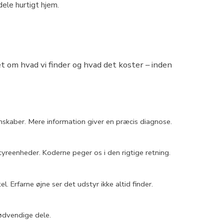
dele hurtigt hjem.
et om hvad vi finder og hvad det koster – inden
enskaber. Mere information giver en præcis diagnose.
styreenheder. Koderne peger os i den rigtige retning.
l. Erfarne øjne ser det udstyr ikke altid finder.
nødvendige dele.