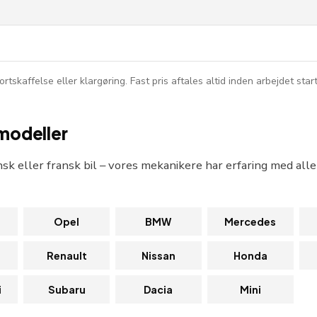
tskaffelse eller klargøring. Fast pris aftales altid inden arbejdet start
 modeller
sk eller fransk bil – vores mekanikere har erfaring med all
Opel
BMW
Mercedes
Renault
Nissan
Honda
i
Subaru
Dacia
Mini