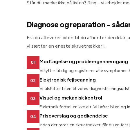
Står dit mærke ikke på listen? Ring – vi arbejder me
Diagnose og reparation – sådan
Fra du afleverer bilen til du afhenter den klar,
vi sætter en eneste skruetrækker i.
Modtagelse og problemgennemgang
01
Vi lytter til dig og registrerer alle symptome
Elektronisk fejlscanning
02
Vi tilslutter bilen til vores diagnosticeringsud
Visuel og mekanisk kontrol
03
Elektronik fortæller ikke alt. Vi løfter bilen og
Prisoverslag og godkendelse
04
Inden der røres en skruetrækker, får du en fast 