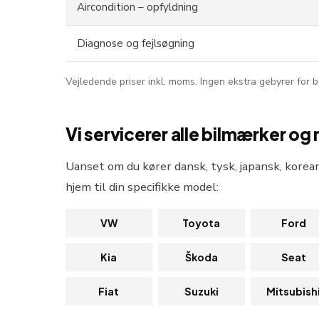
Aircondition – opfyldning
Diagnose og fejlsøgning
Vejledende priser inkl. moms. Ingen ekstra gebyrer for bor
Vi servicerer alle bilmærker og
Uanset om du kører dansk, tysk, japansk, korean
hjem til din specifikke model:
VW
Toyota
Ford
Kia
Škoda
Seat
Fiat
Suzuki
Mitsubish