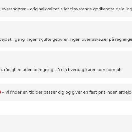
verandører – originalkvali­tet eller tilsvarende godkendte dele. Ing
bejdet i gang. Ingen skjulte gebyrer, ingen overraskelser på regninge
il til rådighed uden beregning, så din hverdag kører som normalt.
8
– vi finder en tid der passer dig og giver en fast pris inden arbejd