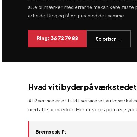
alle bilmærker med erfarne mekanikere, faste pr
arbejde. Ring og få en pris med det samme.
Ring: 36 72 79 88
Se priser →
Hvad vi tilbyder på værkstedet
Au2service er et fuldt serviceret autoværksted 
med alle bilmærker. Her er vores primære ydel
Bremseskift