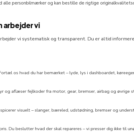
d alle personbilmærker og kan bestille de rigtige originalkvalitets
 arbejder vi
 arbejder vi systematisk og transparent. Du er altid informer
r. Fortæl os hvad du har bemærket – lyde, lys i dashboardet, køreeg
styr og aflæser fejlkoder fra motor, gear, bremser, airbag og øvrige 
 inspicerer visuelt – slanger, bæreled, udstødning, bremser og underste
pris. Du beslutter hvad der skal repareres – vi presser dig ikke til u