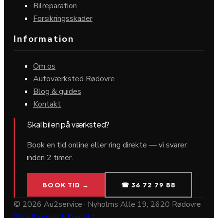
Bilreparation
Forsikringsskader
Information
Om os
Autoværksted Rødovre
Blog & guides
Kontakt
Skal bilen på værksted?
Book en tid online eller ring direkte — vi svarer
inden 2 timer.
BOOK TID →
☎ 36 72 79 88
©
2026
Au2service · Nyholms Alle 19, 2620 Rødovre
Privatlivspolitik
Kontakt