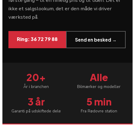
første gang – til en rimelig pris og til tiden. Det er
ikke et salgslookum, det er den måde vi driver
værksted på.
Ring: 36 72 79 88
Send en besked →
20+
Alle
År i branchen
Bilmærker og modeller
3 år
5 min
Garanti på udskiftede dele
Fra Rødovre station