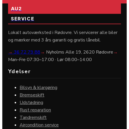
AU2
SERVICE
Lokalt autoværksted i Rødovre. Vi servicerer alle biler
og mærker med 3 års garanti og gratis lånebil.
→
36 72 79 88
→
Nyholms Alle 19, 2620 Rødovre
→
Man–Fre 07:30–17:00 · Lør 08:00–14:00
Ydelser
Bilsyn & klargøring
Bremseskift
Udstødning
Rust reparation
Tandremskift
Aircondition service