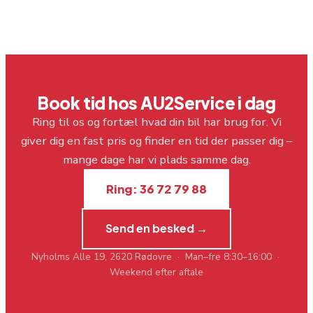
Book tid hos AU2Service i dag
Ring til os og fortæl hvad din bil har brug for. Vi
giver dig en fast pris og finder en tid der passer dig –
mange dage har vi plads samme dag.
Ring: 36 72 79 88
Send en besked →
Nyholms Alle 19, 2620 Rødovre · Man–fre 8:30–16:00 ·
Weekend efter aftale