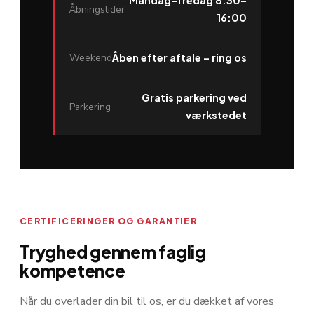
Mandag–fredag 8:30–
Åbningstider
16:00
Weekend
Åben efter aftale – ring os
Gratis parkering ved
Parkering
værkstedet
CERTIFICERINGER OG GARANTIER
Tryghed gennem faglig
kompetence
Når du overlader din bil til os, er du dækket af vores