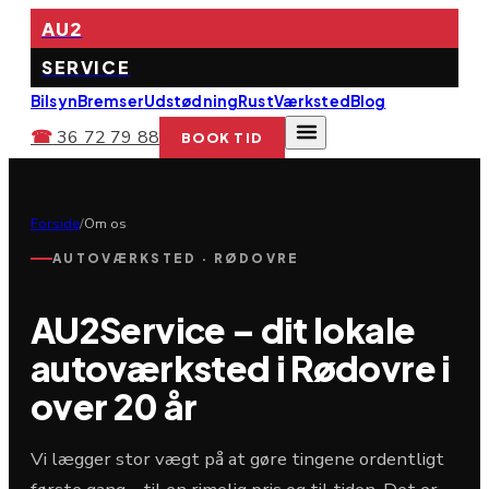
AU2
SERVICE
Bilsyn
Bremser
Udstødning
Rust
Værksted
Blog
☎
36 72 79 88
BOOK TID
Forside
/
Om os
AUTOVÆRKSTED · RØDOVRE
AU2Service – dit lokale
autoværksted i Rødovre i
over 20 år
Vi lægger stor vægt på at gøre tingene ordentligt