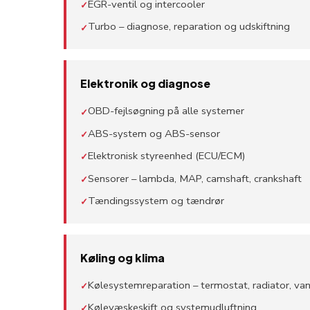
EGR-ventil og intercooler
✓
Turbo – diagnose, reparation og udskiftning
✓
Elektronik og diagnose
OBD-fejlsøgning på alle systemer
✓
ABS-system og ABS-sensor
✓
Elektronisk styreenhed (ECU/ECM)
✓
Sensorer – lambda, MAP, camshaft, crankshaft
✓
Tændingssystem og tændrør
✓
Køling og klima
Kølesystemreparation – termostat, radiator, v
✓
Kølevæskeskift og systemudluftning
✓