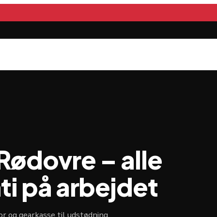
 Rødovre – alle
i på arbejdet
or og gearkasse til udstødning,