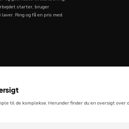
arbejdet starter, bruger
 laver. Ring og få en pris med
ersigt
simple til de komplekse. Herunder finder du en oversigt over