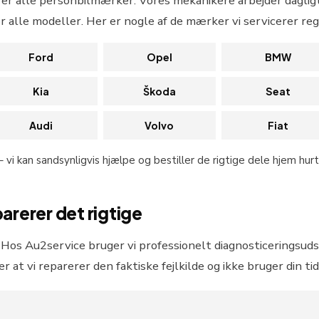
rer alle personbilmærker. Vores mekanikere arbejder daglig
r alle modeller. Her er nogle af de mærker vi servicerer re
Ford
Opel
BMW
Kia
Škoda
Seat
Audi
Volvo
Fiat
– vi kan sandsynligvis hjælpe og bestiller de rigtige dele hjem hurt
arerer det rigtige
Hos Au2service bruger vi professionelt diagnosticeringsudst
er at vi reparerer den faktiske fejlkilde og ikke bruger din 