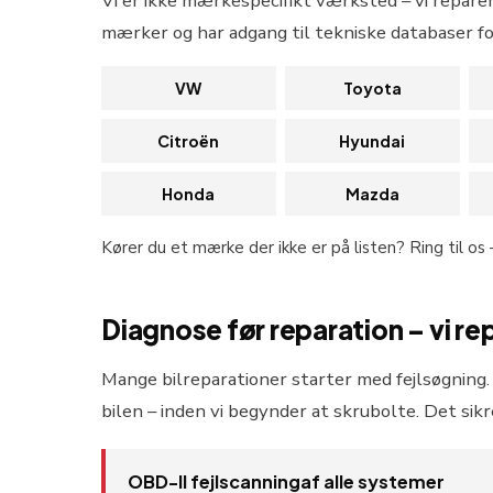
Vi er ikke mærkespecifikt værksted – vi repare
mærker og har adgang til tekniske databaser fo
VW
Toyota
Citroën
Hyundai
Honda
Mazda
Kører du et mærke der ikke er på listen? Ring til os 
Diagnose før reparation – vi rep
Mange bilreparationer starter med fejlsøgning. 
bilen – inden vi begynder at skrubolte. Det sikr
OBD-II fejlscanningaf alle systemer