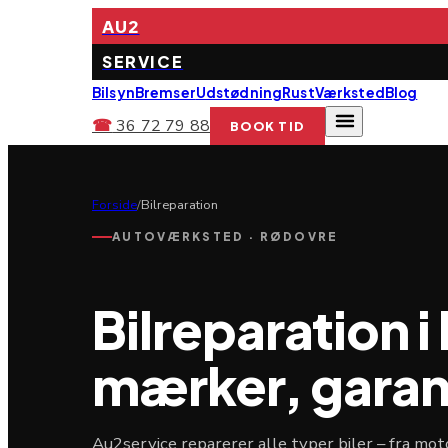
AU2
SERVICE
Bilsyn
Bremser
Udstødning
Rust
Værksted
Blog
☎
36 72 79 88
BOOK TID
Forside
/
Bilreparation
AUTOVÆRKSTED · RØDOVRE
Bilreparation i
mærker, garant
Au2service reparerer alle typer biler – fra mot