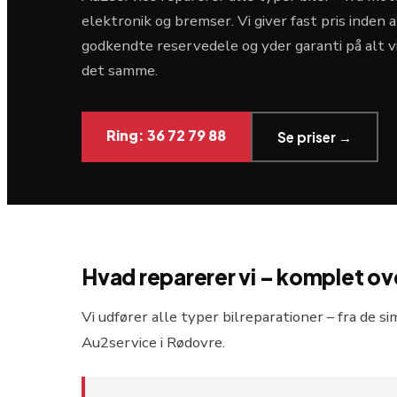
elektronik og bremser. Vi giver fast pris inden 
godkendte reservedele og yder garanti på alt vi
det samme.
Ring: 36 72 79 88
Se priser →
Hvad reparerer vi – komplet ov
Vi udfører alle typer bilreparationer – fra de 
Au2service i Rødovre.