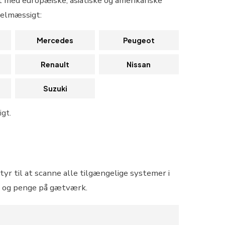
t med europæiske, asiatiske og amerikanske
gelmæssigt:
Mercedes
Peugeot
Renault
Nissan
Suzuki
igt.
yr til at scanne alle tilgængelige systemer i
tid og penge på gætværk.