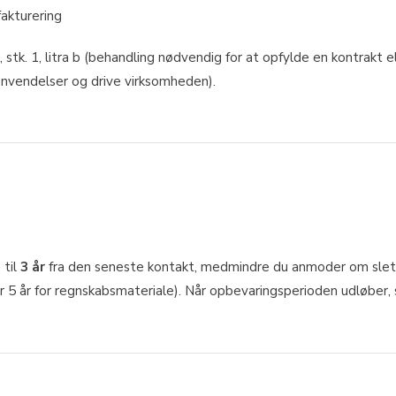
akturering
tk. 1, litra b (behandling nødvendig for at opfylde en kontrakt el
 henvendelser og drive virksomheden).
 til
3 år
fra den seneste kontakt, medmindre du anmoder om sletni
5 år for regnskabsmateriale). Når opbevaringsperioden udløber, s