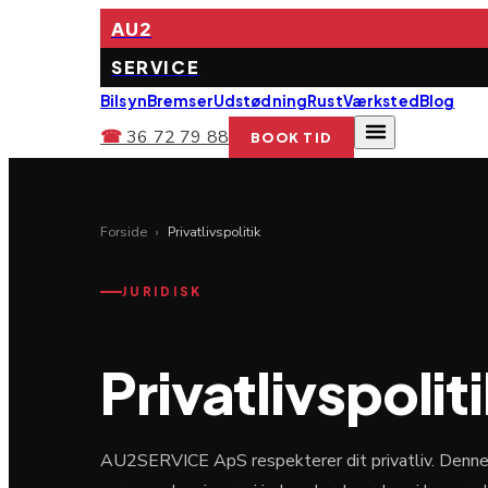
AU2
SERVICE
Bilsyn
Bremser
Udstødning
Rust
Værksted
Blog
☎
36 72 79 88
BOOK TID
Forside
›
Privatlivspolitik
JURIDISK
Privatlivspolit
AU2SERVICE ApS respekterer dit privatliv. Denne p