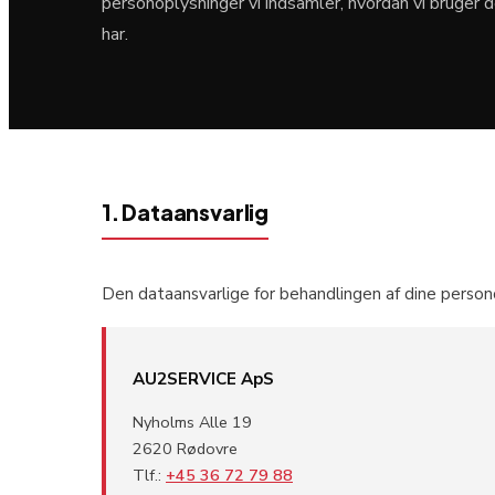
personoplysninger vi indsamler, hvordan vi bruger 
har.
1. Dataansvarlig
Den dataansvarlige for behandlingen af dine person
AU2SERVICE ApS
Nyholms Alle 19
2620 Rødovre
Tlf.:
+45 36 72 79 88