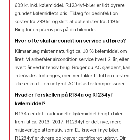
699 kr. inkl. kølemiddel. R1234yf-biler er lidt dyrere
grundet kølemidlets pris. Tillæg for desinfektion
koster fra 299 kr. og skift af pollenfilter fra 349 kr.
Ring for en præcis pris på din bilmodel.
Hvor ofte skal aircondition service udføres?
Klimaanlæg mister naturligt ca. 10 % kølemiddel om
året. Vi anbefaler aircondition service hvert 2. år, eller
hvert år ved intensiv brug. Bruger du AC sjældent, kan
intervallet forlænges, men vent ikke til luften næsten
ikke er kold – en udtømt AC belaster kompressoren.
Hvad er forskellen på R134a og R1234yf
kølemiddel?
R134a er det traditionelle kølemiddel brugt i biler
frem til ca. 2013–2017. R1234yf er det nye, mere
miljøvenlige alternativ, som EU kræver i nye biler.
R1234yf er dyrere og kræver certificeret udstyr. Din