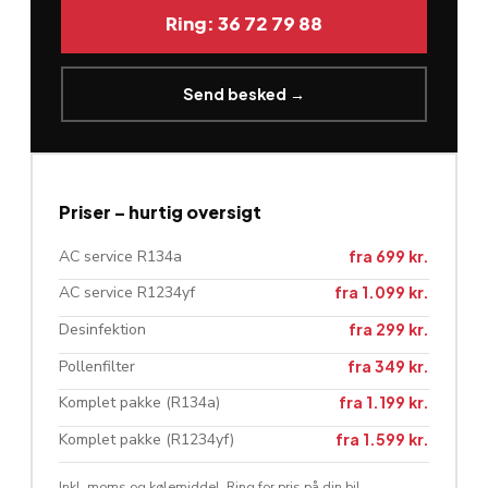
Ring: 36 72 79 88
Send besked →
Priser – hurtig oversigt
AC service R134a
fra 699 kr.
AC service R1234yf
fra 1.099 kr.
Desinfektion
fra 299 kr.
Pollenfilter
fra 349 kr.
Komplet pakke (R134a)
fra 1.199 kr.
Komplet pakke (R1234yf)
fra 1.599 kr.
Inkl. moms og kølemiddel. Ring for pris på din bil.