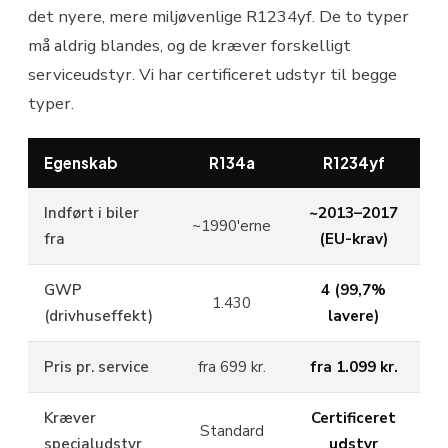
det nyere, mere miljøvenlige R1234yf. De to typer
må aldrig blandes, og de kræver forskelligt
serviceudstyr. Vi har certificeret udstyr til begge
typer.
Egenskab
R134a
R1234yf
Indført i biler
~2013–2017
~1990'erne
fra
(EU-krav)
GWP
4 (99,7%
1.430
(drivhuseffekt)
lavere)
Pris pr. service
fra 699 kr.
fra 1.099 kr.
Kræver
Certificeret
Standard
specialudstyr
udstyr