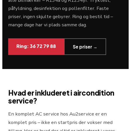
alle bilmærker – R134a og R1234yf. Tryktest,
påfyldning, desinfektion og pollenfilter. Faste
priser, ingen skjulte gebyrer. Ring og bestil tid –
mange dage har vi plads samme dag.
Ring: 36 72 79 88
Se priser →
Hvad er inkluderet i aircondition
service?
En komplet AC service hos Au2service er en
komplet pris – ikke en startpris der vokser med
tillæg. Her er hvad der altid er inkluderet i vores