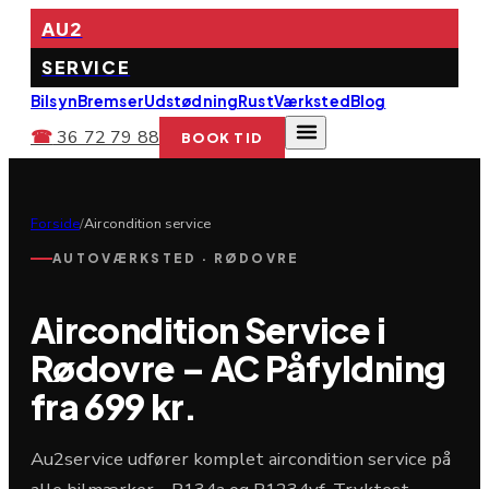
AU2
SERVICE
Bilsyn
Bremser
Udstødning
Rust
Værksted
Blog
☎
36 72 79 88
BOOK TID
Forside
/
Aircondition service
AUTOVÆRKSTED · RØDOVRE
Aircondition Service i
Rødovre – AC Påfyldning
fra 699 kr.
Au2service udfører komplet aircondition service på