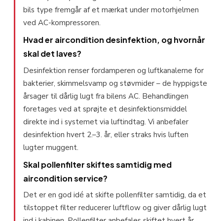
bils type fremgår af et mærkat under motorhjelmen
ved AC-kompressoren.
Hvad er aircondition desinfektion, og hvornår
skal det laves?
Desinfektion renser fordamperen og luftkanalerne for
bakterier, skimmelsvamp og støvmider – de hyppigste
årsager til dårlig lugt fra bilens AC. Behandlingen
foretages ved at sprøjte et desinfektionsmiddel
direkte ind i systemet via luftindtag. Vi anbefaler
desinfektion hvert 2.–3. år, eller straks hvis luften
lugter muggent.
Skal pollenfilter skiftes samtidig med
aircondition service?
Det er en god idé at skifte pollenfilter samtidig, da et
tilstoppet filter reducerer luftflow og giver dårlig lugt
ind i kabinen. Pollenfilter anbefales skiftet hvert år