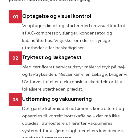
Optagelse og visuel kontrol
01
Vi optager din bil og starter med en visuel kontrol
af AC-kompressor, slanger, kondensator og
kabinefilterhus. Vi tjekker om der er synlige
utætheder eller beskadigelser.
Tryktest og lækagetest
02
Med certificeret serviceudstyr måler vi tryk på høj-
og lavtrykssiden. Mistænker vi en lækage, bruger vi
UV-farvestof eller elektronisk lækkedetektor til at
lokalisere utætheden præcist.
Udtømning og vakuumering
03
Det gamle kølemiddel udtømmes kontrolleret og
opsamles til korrekt bortskaffelse – det må ikke
udledes i atmosfæren. Herefter vakuumeres
systemet for at fjerne fugt, der ellers kan danne is
og skade kompressoren.