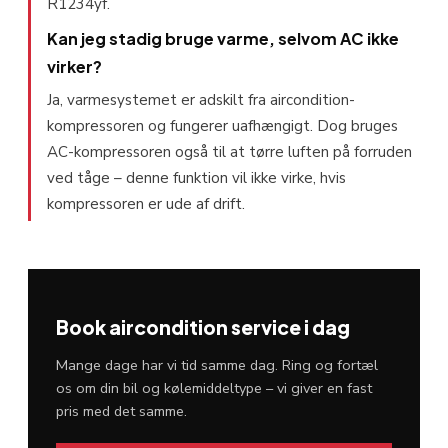
R1234yf.
Kan jeg stadig bruge varme, selvom AC ikke
virker?
Ja, varmesystemet er adskilt fra aircondition-
kompressoren og fungerer uafhængigt. Dog bruges
AC-kompressoren også til at tørre luften på forruden
ved tåge – denne funktion vil ikke virke, hvis
kompressoren er ude af drift.
Book aircondition service i dag
Mange dage har vi tid samme dag. Ring og fortæl
os om din bil og kølemiddeltype – vi giver en fast
pris med det samme.