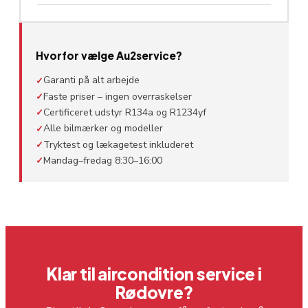
Hvorfor vælge Au2service?
Garanti på alt arbejde
✓
Faste priser – ingen overraskelser
✓
Certificeret udstyr R134a og R1234yf
✓
Alle bilmærker og modeller
✓
Tryktest og lækagetest inkluderet
✓
Mandag–fredag 8:30–16:00
✓
Klar til aircondition service i
Rødovre?