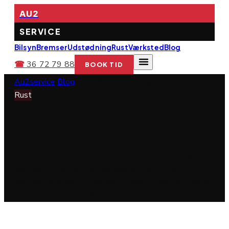
AU2
SERVICE
Bilsyn
Bremser
Udstødning
Rust
Værksted
Blog
☎
36 72 79 88
BOOK TID
Au2service
/
Blog
/
Hvornår er rust farligt?
Rust
Hvornår er rust farligt på bilen?
Tegn, typer og hvad det koster
Ikke al rust er ens. En lille rustplet i lakken er noget
helt andet end rust i et tærskelrør. Her er den
komplette guide — hvad der er farligt, hvad det koster
at reparere, og hvornår synet underkender bilen.