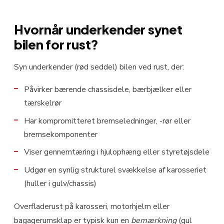
Hvornår underkender synet
bilen for rust?
Syn underkender (rød seddel) bilen ved rust, der:
Påvirker bærende chassisdele, bærbjælker eller
tærskelrør
Har kompromitteret bremseledninger, -rør eller
bremsekomponenter
Viser gennemtæring i hjulophæng eller styretøjsdele
Udgør en synlig strukturel svækkelse af karosseriet
(huller i gulv/chassis)
Overfladerust på karosseri, motorhjelm eller
bagagerumsklap er typisk kun en
bemærkning
(gul