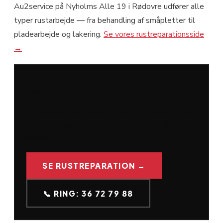
Au2service på Nyholms Alle 19 i Rødovre udfører alle
typer rustarbej­de — fra behandling af småpletter til
pladearbejde og lakering.
Se vores rustreparationsside
→
Rust på din bil?
Vi besigter og vurderer gratis — og giver et fast
tilbud på reparationen. 3 års garanti på alt
arbejde.
SE RUSTREPARATION →
📞 RING: 36 72 79 88