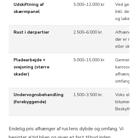
Udskiftning af
5.000–12.000 kr.
Ved gennem
skærmpanel
Inkl. del, s
og lakering.
Rust i dørpartier
2.500–6.000 kr.
Afhænger 
dør er repa
eller skal u
Pladearbejde +
5.000–15.000 kr.
Gennemtær
svejsning (større
karosseri. P
skader)
afhænger a
omfang.
Undervognsbehandling
1.500–3.500 kr.
Voks eller
(forebyggende)
bitumenbeh
Beskytter 3
Endelig pris afhænger af rustens dybde og omfang. Vi
besigter altid bilen og giver et fast tilbud inden