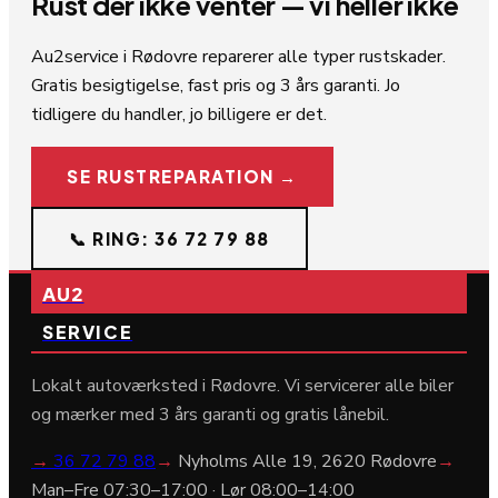
Rust der ikke venter — vi heller ikke
Au2service i Rødovre reparerer alle typer rustskader.
Gratis besigtigelse, fast pris og 3 års garanti. Jo
tidligere du handler, jo billigere er det.
SE RUSTREPARATION →
📞 RING: 36 72 79 88
AU2
SERVICE
Lokalt autoværksted i Rødovre. Vi servicerer alle biler
og mærker med 3 års garanti og gratis lånebil.
→
36 72 79 88
→
Nyholms Alle 19, 2620 Rødovre
→
Man–Fre 07:30–17:00 · Lør 08:00–14:00