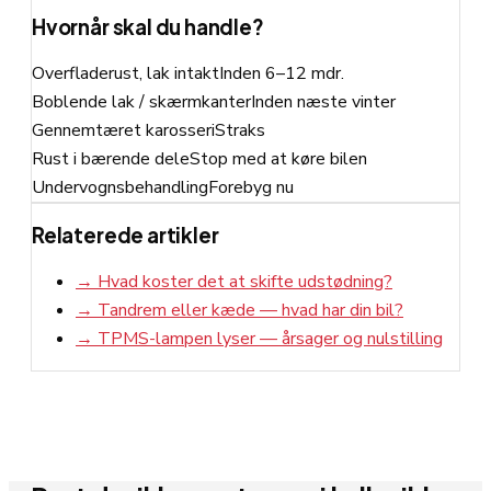
Hvornår skal du handle?
Overfladerust, lak intakt
Inden 6–12 mdr.
Boblende lak / skærmkanter
Inden næste vinter
Gennemtæret karosseri
Straks
Rust i bærende dele
Stop med at køre bilen
Undervognsbehandling
Forebyg nu
Relaterede artikler
→
Hvad koster det at skifte udstødning?
→
Tandrem eller kæde — hvad har din bil?
→
TPMS-lampen lyser — årsager og nulstilling