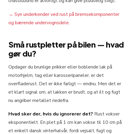
chassisbund er alvorligt og kan give pludselig svigt.
→
Syn underkender ved rust på bremsekomponenter
og bærende undervognsdele.
Små rustpletter på bilen — hvad
gør du?
Opdager du brunlige prikker eller boblende lak på
motorhjelm, tag eller karosseripaneler, er det
overfladerust. Det er ikke farligt — endnu. Men det er
et klart signal om, at lakken er brudt, og at ilt og fugt
nu angriber metallet nedefra.
Hvad sker der, hvis du ignorerer det?
Rust vokser
eksponentielt. En plet på 1 cm kan vokse til 10 cm på
et enkelt dansk vinterhalvår, fordi vejsalt, fugt og