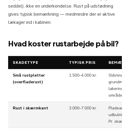
seddel), ikke en underkendelse. Rust på udstødning
gives typisk bemærkning — medmindre der er aktive
lækager ind i kabinen.
Hvad koster rustarbej­de på bil?
SKADETYPE
TYPISK PRIS
BEMÆRKN
Små rustpletter
1.500–4.000 kr.
Slibning,
(overfladerust)
grundmalin
lakering. Pr.
område.
Rust i skærmkant
3.000–7.000 kr.
Pladearbejd
udbulning, 
Pr. skærmka