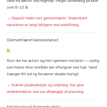
vand fra dørluft ved regnvejr. Meget almindelig på biler
over 8–10 år.
→
Reparér inden rust gennemtærer. Skærmkant-
reparation er langt billigere end udskiftning.
Gennemtæret karosserierust
Ja
Rust der har ætset sig helt igennem metallet — synlig
som huller eller områder der eftergiver ved tryk. Vand
trænger frit ind og forværrer skaden hurtigt.
→
Kræver pladearbejde og svejsning. Kan give
underkendelse ved syn afhængigt af placering.
Strukturel rust (bærende dele)