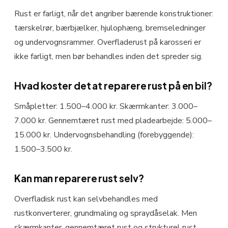
Rust er farligt, når det angriber bærende konstruktioner:
tærskelrør, bærbjælker, hjulophæng, bremseledninger
og undervognsrammer. Overfladerust på karosseri er
ikke farligt, men bør behandles inden det spreder sig.
Hvad koster det at reparere rust på en bil?
Småpletter: 1.500–4.000 kr. Skærmkanter: 3.000–
7.000 kr. Gennemtæret rust med pladearbejde: 5.000–
15.000 kr. Undervognsbehandling (forebyggende):
1.500–3.500 kr.
Kan man reparere rust selv?
Overfladisk rust kan selvbehandles med
rustkonverterer, grundmaling og spraydåselak. Men
skærmkanter, gennemtæret rust og strukturel rust