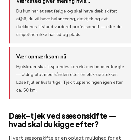
Værksted giver mening hvis...
Du kun har ét sæt fælge og skal have dæk skiftet
af/på, du vil have balancering, dæktjek og evt.
dækkenes tilstand vurderet professionelt — eller du
simpelthen ikke har tid og plads.
Vær opmærksom på
Hjulskruer skal tilspændes korrekt med momentnøgle
— aldrig blot med hånden eller en elskruetrækker.
Løse hjul er livsfarlige. Tjek tilspændingen igen efter
ca. 50 km.
Dæk-tjek ved sæsonskifte —
hvad skal du kigge efter?
Hvert sæsonskifte er en oplagt mulighed for at