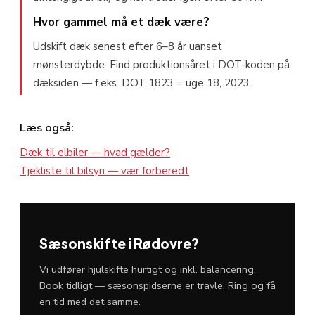
Hvor gammel må et dæk være?
Udskift dæk senest efter 6–8 år uanset
mønsterdybde. Find produktionsåret i DOT-koden på
dæksiden — f.eks. DOT 1823 = uge 18, 2023.
Læs også:
Dæk til elbiler — hvad gælder?
Tjekliste til bilsyn — vær forberedt
Sæsonskifte i Rødovre?
Vi udfører hjulskifte hurtigt og inkl. balancering.
Book tidligt — sæsonspidserne er travle. Ring og få
en tid med det samme.