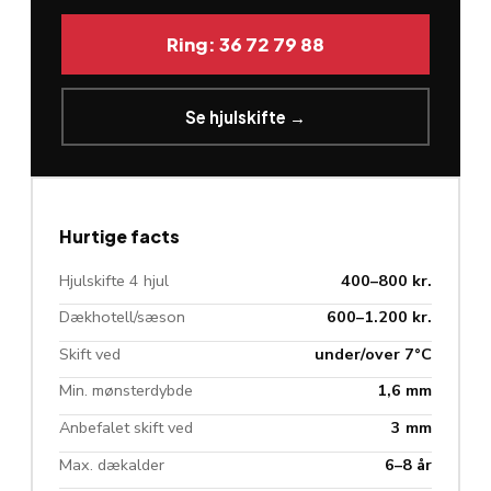
Ring: 36 72 79 88
Se hjulskifte →
Hurtige facts
Hjulskifte 4 hjul
400–800 kr.
Dækhotell/sæson
600–1.200 kr.
Skift ved
under/over 7°C
Min. mønsterdybde
1,6 mm
Anbefalet skift ved
3 mm
Max. dækalder
6–8 år