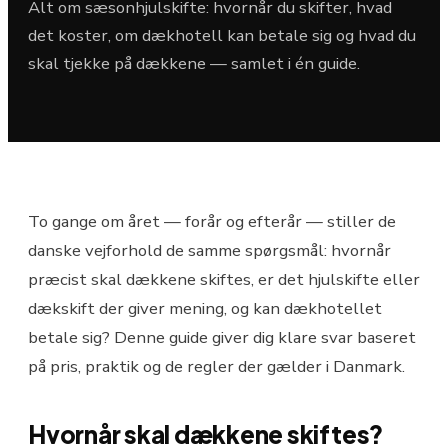
Alt om sæsonhjulskifte: hvornår du skifter, hvad
det koster, om dækhotell kan betale sig og hvad du
skal tjekke på dækkene — samlet i én guide.
To gange om året — forår og efterår — stiller de
danske vejforhold de samme spørgsmål: hvornår
præcist skal dækkene skiftes, er det hjulskifte eller
dækskift der giver mening, og kan dækhotellet
betale sig? Denne guide giver dig klare svar baseret
på pris, praktik og de regler der gælder i Danmark.
Hvornår skal dækkene skiftes?