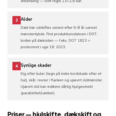
anbefaling — som regel 2,0–2,8 bar.
Alder
3
Dæk bør udskiftes senest efter 6–8 år uanset
mønsterdybde. Find produktionsdatoen i DOT-
koden på dæksiden — f.eks. DOT 1823 =
produceret i uge 18, 2023.
Synlige skader
4
Kig efter buler (tegn på indre kordskade efter et
hul), skår, revner i flanken og ujævnt slidmønster.
Ujævnt slid kan indikere dårlig hjulgeometri
(parallelitet/camber).
Priser — hjulskifte, dækskift og