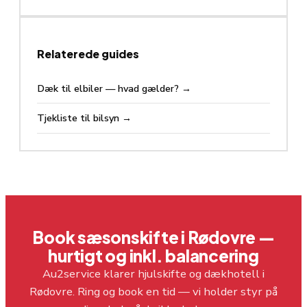
Relaterede guides
Dæk til elbiler — hvad gælder?
→
Tjekliste til bilsyn
→
Book sæsonskifte i Rødovre —
hurtigt og inkl. balancering
Au2service klarer hjulskifte og dækhotell i
Rødovre. Ring og book en tid — vi holder styr på