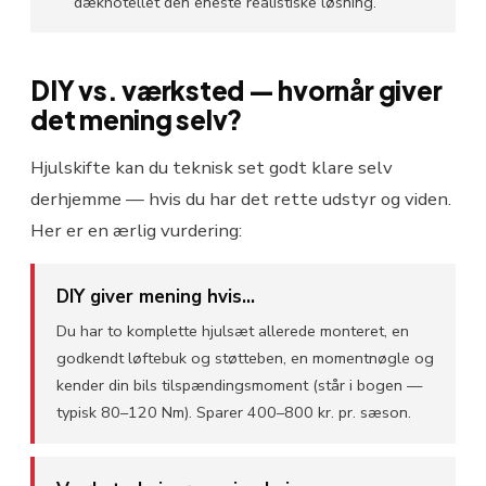
dækhotellet den eneste realistiske løsning.
DIY vs. værksted — hvornår giver
det mening selv?
Hjulskifte kan du teknisk set godt klare selv
derhjemme — hvis du har det rette udstyr og viden.
Her er en ærlig vurdering:
DIY giver mening hvis...
Du har to komplette hjulsæt allerede monteret, en
godkendt løftebuk og støtteben, en momentnøgle og
kender din bils tilspændingsmoment (står i bogen —
typisk 80–120 Nm). Sparer 400–800 kr. pr. sæson.