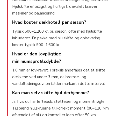
Hjulskifte er billigst og hurtigst; dækskift kræver
maskiner og balancering.
Hvad koster dækhotell per sæson?
Typisk 600–1.200 kr. pr. sæson, ofte med hjulskifte
inkluderet. En pakke med hjulskifte og opbevaring
koster typisk 900–1.600 kr.
Hvad er den lovpligtige
minimumsprofilsdybde?
1,6 mm er lovkravet. I praksis anbefales det at skifte
dækkene ved under 3 mm, da bremse- og
vandafledningsevnen falder markant i dette interval.
Kan man selv skifte hjul derhjemme?
Ja, hvis du har løftebuk, støtteben og momentnøgle.
Tilspænd hjulskruerne til korrekt moment (80–120 Nm
afhængigt af bil) og kontroller igen efter 50 km.