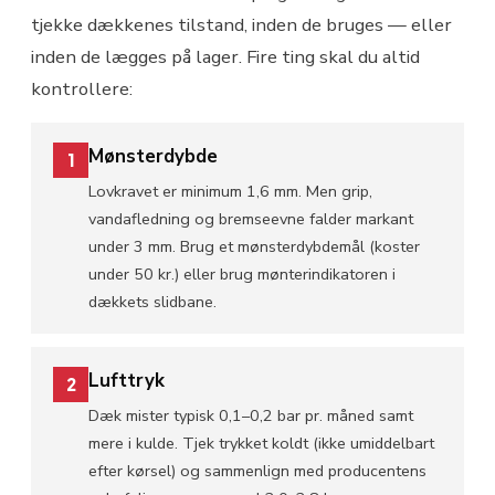
tjekke dækkenes tilstand, inden de bruges — eller
inden de lægges på lager. Fire ting skal du altid
kontrollere:
Mønsterdybde
1
Lovkravet er minimum 1,6 mm. Men grip,
vandafledning og bremseevne falder markant
under 3 mm. Brug et mønsterdybdemål (koster
under 50 kr.) eller brug mønterindikatoren i
dækkets slidbane.
Lufttryk
2
Dæk mister typisk 0,1–0,2 bar pr. måned samt
mere i kulde. Tjek trykket koldt (ikke umiddelbart
efter kørsel) og sammenlign med producentens