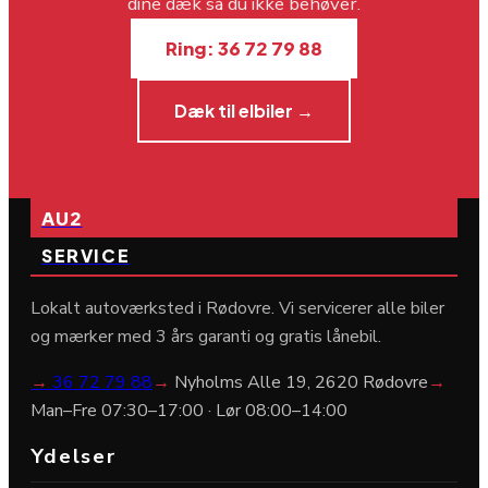
dine dæk så du ikke behøver.
Ring: 36 72 79 88
Dæk til elbiler →
AU2
SERVICE
Lokalt autoværksted i Rødovre. Vi servicerer alle biler
og mærker med 3 års garanti og gratis lånebil.
→
36 72 79 88
→
Nyholms Alle 19, 2620 Rødovre
→
Man–Fre 07:30–17:00 · Lør 08:00–14:00
Ydelser