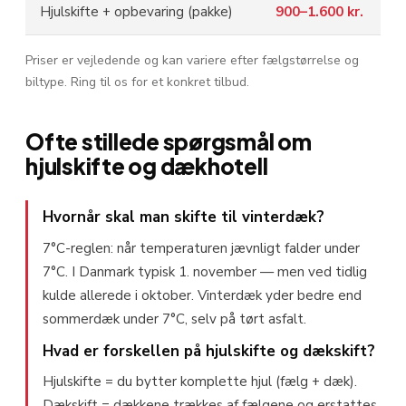
Hjulskifte + opbevaring (pakke)
900–1.600 kr.
Priser er vejledende og kan variere efter fælgstørrelse og
biltype. Ring til os for et konkret tilbud.
Ofte stillede spørgsmål om
hjulskifte og dækhotell
Hvornår skal man skifte til vinterdæk?
7°C-reglen: når temperaturen jævnligt falder under
7°C. I Danmark typisk 1. november — men ved tidlig
kulde allerede i oktober. Vinterdæk yder bedre end
sommerdæk under 7°C, selv på tørt asfalt.
Hvad er forskellen på hjulskifte og dækskift?
Hjulskifte = du bytter komplette hjul (fælg + dæk).
Dækskift = dækkene trækkes af fælgene og erstattes.