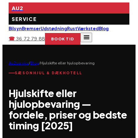
AU2
SERVICE
Bilsyn
Bremser
Udstødning
Rust
Værksted
Blog
☎
36 72 79 88
BOOK TID
Au2service
/
Blog
/
Hjulskifte eller hjulopbevaring
SÆSONHJUL & DÆKHOTELL
Hjulskifte eller
hjulopbevaring —
fordele, priser og bedste
timing [2025]