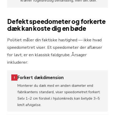
kræver fogedretslig behandling, men det sker.
Defekt speedometer og forkerte
dæk kan koste dig en bøde
Politiet måler din faktiske hastighed — ikke hvad
speedometret viser. Et speedometer der aflæser
for lavt, er en klassisk faldgrube. Årsager
inkluderer:
Forkert dækdimension
!
Monterer du dæk med en anden diameter end
fabrikantens standard, viser speedometret forkert.
Selv 1–2 cm forskel i hjulomkreds kan betyde 3–5
km/t afvigelse.