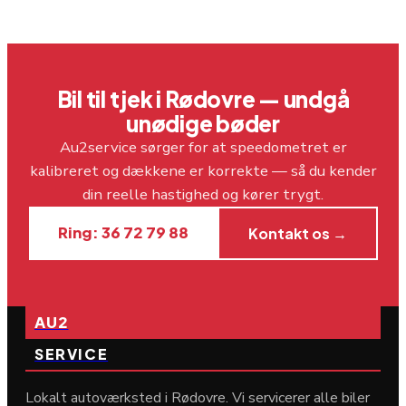
Bil til tjek i Rødovre — undgå
unødige bøder
Au2service sørger for at speedometret er
kalibreret og dækkene er korrekte — så du kender
din reelle hastighed og kører trygt.
Ring: 36 72 79 88
Kontakt os →
AU2
SERVICE
Lokalt autoværksted i Rødovre. Vi servicerer alle biler