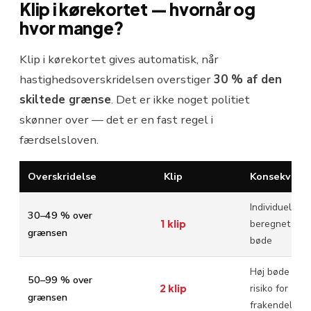
Klip i kørekortet — hvornår og
hvor mange?
Klip i kørekortet gives automatisk, når
hastighedsoverskridelsen overstiger
30 % af den
skiltede grænse
. Det er ikke noget politiet
skønner over — det er en fast regel i
færdselsloven.
Overskridelse
Klip
Konsekvens
Individuelt
30–49 % over
1 klip
beregnet
grænsen
bøde
Høj bøde +
50–99 % over
2 klip
risiko for
grænsen
frakendelse