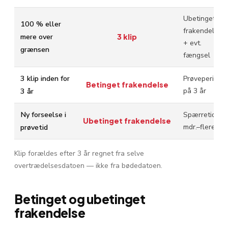
Ubetinget
100 % eller
frakendelse
mere over
3 klip
+ evt.
grænsen
fængsel
3 klip inden for
Prøveperiode
Betinget frakendelse
3 år
på 3 år
Ny forseelse i
Spærretid 6
Ubetinget frakendelse
prøvetid
mdr.–flere år
Klip forældes efter 3 år regnet fra selve
overtrædelsesdatoen — ikke fra bødedatoen.
Betinget og ubetinget
frakendelse