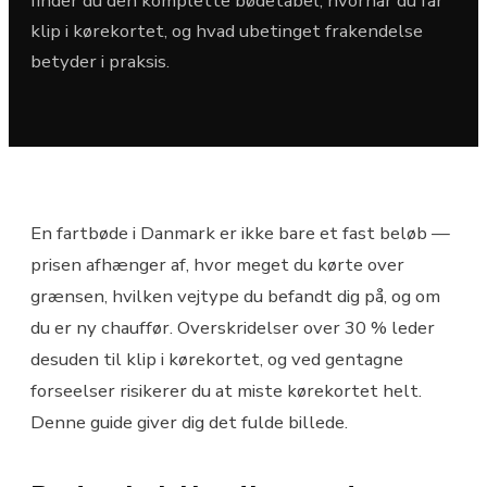
finder du den komplette bødetabel, hvornår du får
klip i kørekortet, og hvad ubetinget frakendelse
betyder i praksis.
En fartbøde i Danmark er ikke bare et fast beløb —
prisen afhænger af, hvor meget du kørte over
grænsen, hvilken vejtype du befandt dig på, og om
du er ny chauffør. Overskridelser over 30 % leder
desuden til klip i kørekortet, og ved gentagne
forseelser risikerer du at miste kørekortet helt.
Denne guide giver dig det fulde billede.