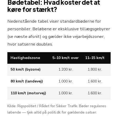
Bødetabel: Hvad koster det at
køre for stærkt?
Nedenstående tabel viser standardbøderne for
personbiler. Beløbene er eksklusive tillægsgebyrer
(se næste afsnit) og gælder ikke vejarbejdszoner,
hvor satserne doubles.
Hastighedszone
5–10 km/t over
11–15 km/t
16–
50 km/t (byzone)
1.200 kr.
1.800 kr.
2.
80 km/t (landevej)
1.000 kr.
1.600 kr.
2.
110 km/t (motorvej)
1.000 kr.
1.600 kr.
2.
Kilde: Rigspolitiet / Rådet for Sikker Trafik. Bøder reguleres
løbende — tjek altid på politi.dk for gældende satser.