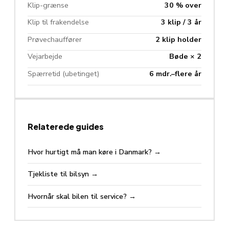
Klip-grænse
30 % over
Klip til frakendelse
3 klip / 3 år
Prøvechauffører
2 klip holder
Vejarbejde
Bøde × 2
Spærretid (ubetinget)
6 mdr.–flere år
Relaterede guides
Hvor hurtigt må man køre i Danmark?
→
Tjekliste til bilsyn
→
Hvornår skal bilen til service?
→