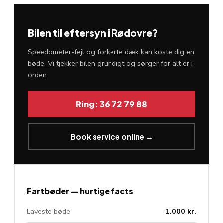
Bilen til eftersyn i Rødovre?
Speedometer-fejl og forkerte dæk kan koste dig en
bøde. Vi tjekker bilen grundigt og sørger for alt er i
orden.
Ring: 36 72 79 88
Book service online →
Fartbøder — hurtige facts
Laveste bøde
1.000 kr.