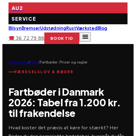
AU2
SERVICE
Bilsyn
Bremser
Udstødning
Rust
Værksted
Blog
☎
36 72 79 88
BOOK TID
Au2service
/
Blog
/
Fartbøder: Priser og regler
FÆRDSELSLOV & BØDER
Fartbøder i Danmark
2026: Tabel fra 1.200 kr.
til frakendelse
Hvad koster det præcis at køre for stærkt? Her