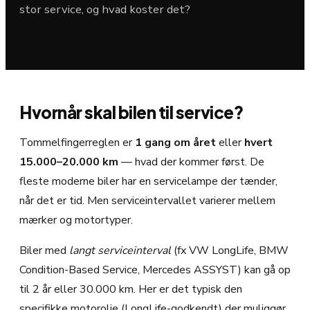
stor service, og hvad koster det?
Hvornår skal bilen til service?
Tommelfingerreglen er
1 gang om året
eller
hvert
15.000–20.000 km
— hvad der kommer først. De
fleste moderne biler har en servicelampe der tænder,
når det er tid. Men serviceintervallet varierer mellem
mærker og motortyper.
Biler med
langt serviceinterval
(fx VW LongLife, BMW
Condition-Based Service, Mercedes ASSYST) kan gå op
til 2 år eller 30.000 km. Her er det typisk den
specifikke motorolie (LongLife-godkendt) der muliggør