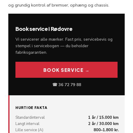
og grundig kontrol af bremser, ophæng og chassis.
Book service i Rødovre
Vi servicerer alle mærker. Fast pris, servicebevis og
stempel i servicebogen — du beholder
fabriksgarantien.
BOOK SERVICE →
☎ 36 72 79 88
HURTIGE FAKTA
Standardinterval
1 år / 15.000 km
Langt interval
2 år / 30.000 km
Lille service (A)
800–1.800 kr.