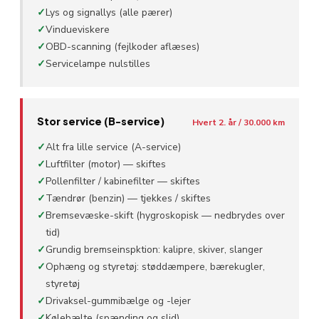
✓
Lys og signallys (alle pærer)
✓
Vindueviskere
✓
OBD-scanning (fejlkoder aflæses)
✓
Servicelampe nulstilles
Stor service (B-service)
Hvert 2. år / 30.000 km
✓
Alt fra lille service (A-service)
✓
Luftfilter (motor) — skiftes
✓
Pollenfilter / kabinefilter — skiftes
✓
Tændrør (benzin) — tjekkes / skiftes
✓
Bremsevæske-skift (hygroskopisk — nedbrydes over
tid)
✓
Grundig bremseinspktion: kalipre, skiver, slanger
✓
Ophæng og styretøj: støddæmpere, bærekugler,
styretøj
✓
Drivaksel-gummibælge og -lejer
✓
Kølebælte (spænding og slid)