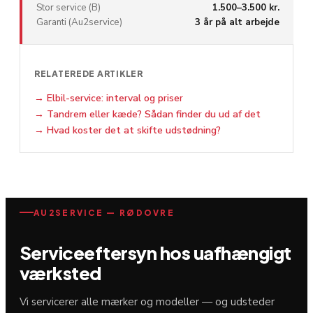
Stor service (B)
1.500–3.500 kr.
Garanti (Au2service)
3 år på alt arbejde
RELATEREDE ARTIKLER
→
Elbil-service: interval og priser
→
Tandrem eller kæde? Sådan finder du ud af det
→
Hvad koster det at skifte udstødning?
AU2SERVICE — RØDOVRE
Serviceeftersyn hos uafhængigt
værksted
Vi servicerer alle mærker og modeller — og udsteder