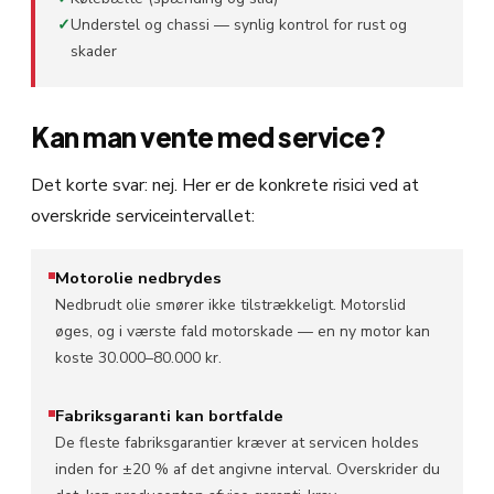
✓
Understel og chassi — synlig kontrol for rust og
skader
Kan man vente med service?
Det korte svar: nej. Her er de konkrete risici ved at
overskride serviceintervallet:
Motorolie nedbrydes
Nedbrudt olie smører ikke tilstrækkeligt. Motorslid
øges, og i værste fald motorskade — en ny motor kan
koste 30.000–80.000 kr.
Fabriksgaranti kan bortfalde
De fleste fabriksgarantier kræver at servicen holdes
inden for ±20 % af det angivne interval. Overskrider du