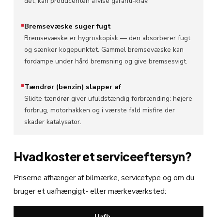
det, kan producenten afvise garanti-krav.
Bremsevæske suger fugt
Bremsevæske er hygroskopisk — den absorberer fugt
og sænker kogepunktet. Gammel bremsevæske kan
fordampe under hård bremsning og give bremsesvigt.
Tændrør (benzin) slapper af
Slidte tændrør giver ufuldstændig forbrænding: højere
forbrug, motorhakken og i værste fald misfire der
skader katalysator.
Hvad koster et serviceeftersyn?
Priserne afhænger af bilmærke, servicetype og om du
bruger et uafhængigt- eller mærkeværksted:
Uafh.