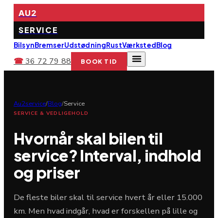
AU2
SERVICE
Bilsyn
Bremser
Udstødning
Rust
Værksted
Blog
☎
36 72 79 88
BOOK TID
Au2service
/
Blog
/
Service
SERVICE & VEDLIGEHOLD
Hvornår skal bilen til
service? Interval, indhold
og priser
De fleste biler skal til service hvert år eller 15.000
km. Men hvad indgår, hvad er forskellen på lille og