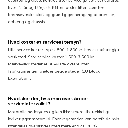
oliefilter og visuel kontrol. Stor service (B-service) udføres
hvert 2. år og tilføjer luftfilter, pollenfilter, tændrør,
bremsevæske-skift og grundig gennemgang af bremser,
ophæng og chassis.
Hvad koster et serviceeftersyn?
Lille service koster typisk 800–1.800 kr. hos et uafhængigt
værksted. Stor service koster 1.500–3.500 kr.
Mærkeværksteder er 30–60 % dyrere, men
fabriksgarantien gælder begge steder (EU Block
Exemption).
Hvad sker der, hvis man overskrider
serviceintervallet?
Motorolie nedbrydes og kan ikke smøre tilstrækkeligt,
hvilket øger motorslid. Fabriksgarantien kan bortfalde hvis
intervallet overskrides med mere end ca. 20 %.