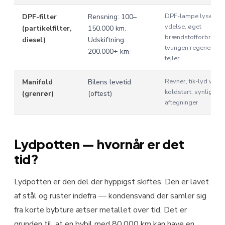
DPF-lampe lyser, n
DPF-filter
Rensning: 100–
ydelse, øget
(partikelfilter,
150.000 km.
brændstofforbrug,
diesel)
Udskiftning:
tvungen regenererin
200.000+ km
fejler
Revner, tik-lyd ved
Manifold
Bilens levetid
koldstart, synlige m
(grenrør)
(oftest)
aftegninger
Lydpotten — hvornår er det
tid?
Lydpotten er den del der hyppigst skiftes. Den er lavet
af stål og ruster indefra — kondensvand der samler sig
fra korte bybture ætser metallet over tid. Det er
grunden til, at en bybil med 80.000 km kan have en