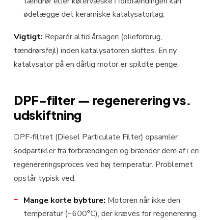
tændrør eller kølervæske i forbrændingen kan
ødelægge det keramiske katalysatorlag.
Vigtigt:
Reparér altid årsagen (olieforbrug,
tændrørsfejl) inden katalysatoren skiftes. En ny
katalysator på en dårlig motor er spildte penge.
DPF-filter — regenerering vs.
udskiftning
DPF-filtret (Diesel Particulate Filter) opsamler
sodpartikler fra forbrændingen og brænder dem af i en
regenereringsproces ved høj temperatur. Problemet
opstår typisk ved:
Mange korte bybture:
Motoren når ikke den
temperatur (~600°C), der kræves for regenerering.