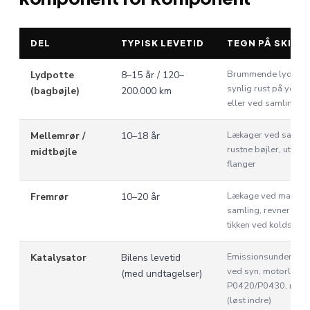
DEL
TYPISK LEVETID
TEGN PÅ SKIFT
Brummende lyd, hul
Lydpotte
8–15 år / 120–
synlig rust på yders
(bagbøjle)
200.000 km
eller ved samlinger
Lækager ved samlin
Mellemrør /
10–18 år
rustne bøjler, utætte
midtbøjle
flanger
Lækage ved manifol
Fremrør
10–20 år
samling, revner, kraf
tikken ved koldstart
Emissionsunderken
Katalysator
Bilens levetid
ved syn, motorlamp
(med undtagelser)
P0420/P0430, rasle
(løst indre)