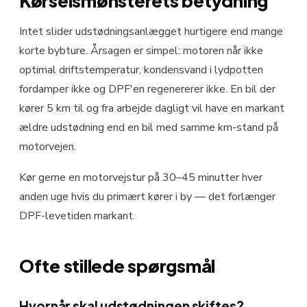
Kørselsmønsterets betydning
Intet slider udstødningsanlægget hurtigere end mange
korte bybture. Årsagen er simpel: motoren når ikke
optimal driftstemperatur, kondensvand i lydpotten
fordamper ikke og DPF'en regenererer ikke. En bil der
kører 5 km til og fra arbejde dagligt vil have en markant
ældre udstødning end en bil med samme km-stand på
motorvejen.
Kør gerne en motorvejstur på 30–45 minutter hver
anden uge hvis du primært kører i by — det forlænger
DPF-levetiden markant.
Ofte stillede spørgsmål
Hvornår skal udstødningen skiftes?