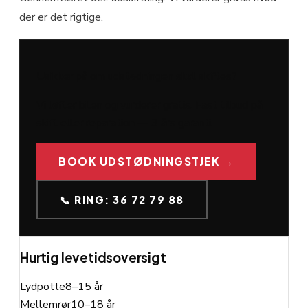
der er det rigtige.
Usikker på om udstødningen skal skiftes?
Vi løfter bilen og vurderer gratis. Fast tilbud på
skift eller reparation — 3 års garanti.
BOOK UDSTØDNINGSTJEK →
📞 RING: 36 72 79 88
Hurtig levetidsoversigt
Lydpotte
8–15 år
Mellemrør
10–18 år