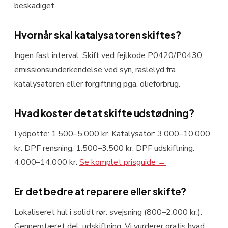
beskadiget.
Hvornår skal katalysatoren skiftes?
Ingen fast interval. Skift ved fejlkode P0420/P0430,
emissionsunderkendelse ved syn, raslelyd fra
katalysatoren eller forgiftning pga. olieforbrug.
Hvad koster det at skifte udstødning?
Lydpotte: 1.500–5.000 kr. Katalysator: 3.000–10.000
kr. DPF rensning: 1.500–3.500 kr. DPF udskiftning:
4.000–14.000 kr.
Se komplet prisguide →
Er det bedre at reparere eller skifte?
Lokaliseret hul i solidt rør: svejsning (800–2.000 kr.).
Gennemtæret del: udskiftning. Vi vurderer gratis hvad