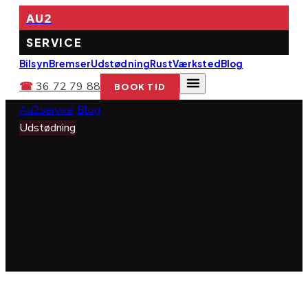
AU2
SERVICE
Bilsyn
Bremser
Udstødning
Rust
Værksted
Blog
☎
36 72 79 88
BOOK TID
Au2service
/
Blog
/
Hvornår skal udstødningen skiftes?
Udstødning
Hvornår skal udstødningen skiftes?
Levetid, tegn og priser
Udstødningen har ingen fast serviceinterval — men der
er klare tegn på, hvornår de enkelte dele er på vej ud.
Her er levetid, udskiftningstegn og priser for lydpotte,
katalysator og DPF-filter.