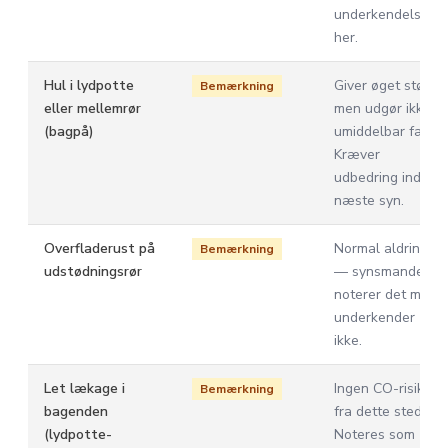
underkendelse
her.
Hul i lydpotte
Giver øget støj
Bemærkning
eller mellemrør
men udgør ikke
(bagpå)
umiddelbar fare.
Kræver
udbedring inden
næste syn.
Overfladerust på
Normal aldring
Bemærkning
udstødningsrør
— synsmanden
noterer det men
underkender
ikke.
Let lækage i
Ingen CO-risiko
Bemærkning
bagenden
fra dette sted.
(lydpotte-
Noteres som