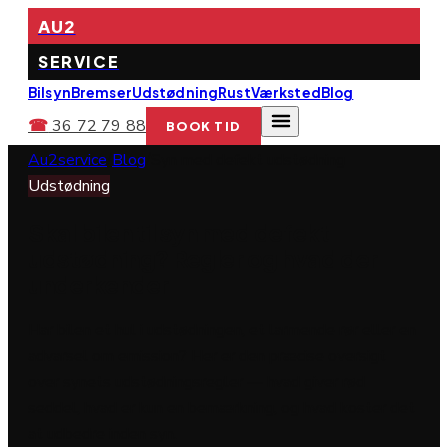
AU2
SERVICE
Bilsyn
Bremser
Udstødning
Rust
Værksted
Blog
☎
36 72 79 88
BOOK TID
Au2service
/
Blog
/
Syn med defekt udstødning
Udstødning
Skal bilen til syn med defekt
udstødning? Regler og hvad der
underkender
Har bilen et hul i udstødningen, et larmende rør eller en
advarsel om emission? Her er den præcise oversigt
over synets udstødningsregler — hvad giver rød
seddel, hvad er kun en bemærkning, og hvad koster det
at udbedre inden syn.