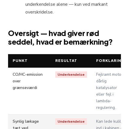
underkendelse alene — kun ved markant
overskridelse.
Oversigt — hvad giver rød
seddel, hvad er bemærkning?
PUNKT
RESULTAT
FORKLARING
CO/HC-emission
Fejlramt motor,
Underkendelse
over
dårlig
grænseværdi
katalysator
eller fejl i
lambda-
regulering.
Synlig lækage
Kan lede kulilte
Underkendelse
tæt ved
ind i kabinen —