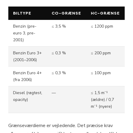
BILTYPE
CO-GRÆNSE
HC-GRÆNSE
Benzin (pre-
≤ 3,5 %
≤ 1200 ppm
euro 3, pre-
2001)
Benzin Euro 3+
≤ 0,3 %
≤ 200 ppm
(2001–2006)
Benzin Euro 4+
≤ 0,3 %
≤ 100 ppm
(fra 2006)
Diesel (røgtest,
—
≤ 1,5 m⁻¹
opacity)
(ældre) / 0,7
m⁻¹ (nyere)
Grænseværdierne er vejledende. Det præcise krav