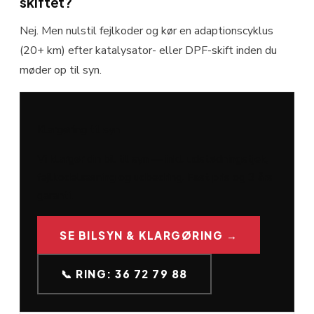
skiftet?
Nej. Men nulstil fejlkoder og kør en adaptionscyklus
(20+ km) efter katalysator- eller DPF-skift inden du
møder op til syn.
Klargøring til syn
Vi klargør din bil til syn — inkl. udstødningstjek,
fejlkodelæsning og udbedring. Fast pris og 3 års
garanti.
SE BILSYN & KLARGØRING →
📞 RING: 36 72 79 88