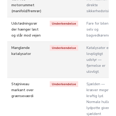
motorrummet
direkte
(manifold/fremrør)
sikkerhedsrisiko.
Udstødningsrør
Fare for bilen
Underkendelse
der hænger løst
selv og
og slår mod vejen
bagvedkørende.
Manglende
Katalysator er
Underkendelse
katalysator
lovpligtigt
udstyr —
fjernelse er
ulovligt.
Støjniveau
Sjælden —
Underkendelse
markant over
kræver meget
grænseværdi
kraftig lyd.
Normale huller i
lydpotte giver
sjældent