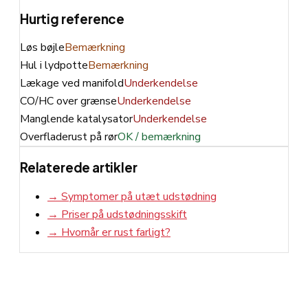
Hurtig reference
Løs bøjle
Bemærkning
Hul i lydpotte
Bemærkning
Lækage ved manifold
Underkendelse
CO/HC over grænse
Underkendelse
Manglende katalysator
Underkendelse
Overfladerust på rør
OK / bemærkning
Relaterede artikler
→
Symptomer på utæt udstødning
→
Priser på udstødningsskift
→
Hvornår er rust farligt?