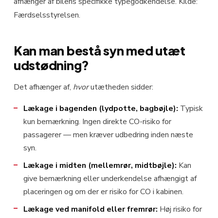
afhænger af bilens specifikke typegodkendelse. Kilde:
Færdselsstyrelsen.
Kan man bestå syn med utæt
udstødning?
Det afhænger af,
hvor
utætheden sidder:
Lækage i bagenden (lydpotte, bagbøjle):
Typisk
kun bemærkning. Ingen direkte CO-risiko for
passagerer — men kræver udbedring inden næste
syn.
Lækage i midten (mellemrør, midtbøjle):
Kan
give bemærkning eller underkendelse afhængigt af
placeringen og om der er risiko for CO i kabinen.
Lækage ved manifold eller fremrør:
Høj risiko for