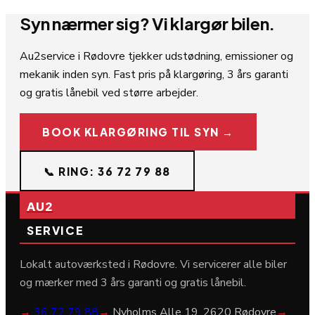
Syn nærmer sig? Vi klargør bilen.
Au2service i Rødovre tjekker udstødning, emissioner og
mekanik inden syn. Fast pris på klargøring, 3 års garanti
og gratis lånebil ved større arbejder.
BOOK KLARGØRING TIL SYN →
📞 RING: 36 72 79 88
AU2
SERVICE
Lokalt autoværksted i Rødovre. Vi servicerer alle biler
og mærker med 3 års garanti og gratis lånebil.
→
36 72 79 88
→
Nyholms Alle 19, 2620 Rødovre
→