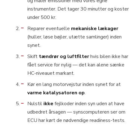
og måler emissioner med vores egne
instrumenter. Det tager 30 minutter og koster
under 500 kr.
Reparer eventuelle
mekaniske lækager
(huller, løse bøjler, utætte samlinger) inden
synet.
Skift
tændrør og luftfilter
hvis bilen ikke har
fået service for nylig — det kan alene sænke
HC-niveauet markant.
Kør en lang motorvejstur inden synet for at
varme katalysatoren op
.
Nulstil
ikke
fejlkoder inden syn uden at have
udbedret årsagen — synscomputeren ser om
ECU har kørt de nødvendige readiness-tests.