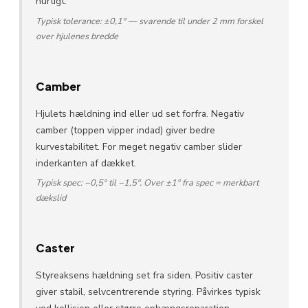
hurtigt.
Typisk tolerance: ±0,1° — svarende til under 2 mm forskel
over hjulenes bredde
Camber
Hjulets hældning ind eller ud set forfra. Negativ
camber (toppen vipper indad) giver bedre
kurvestabilitet. For meget negativ camber slider
inderkanten af dækket.
Typisk spec: −0,5° til −1,5°. Over ±1° fra spec = merkbart
dækslid
Caster
Styreaksens hældning set fra siden. Positiv caster
giver stabil, selvcentrerende styring. Påvirkes typisk