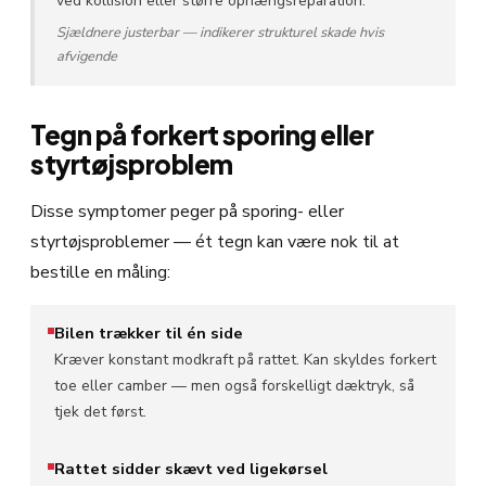
ved kollision eller større ophængsreparation.
Sjældnere justerbar — indikerer strukturel skade hvis
afvigende
Tegn på forkert sporing eller
styrtøjsproblem
Disse symptomer peger på sporing- eller
styrtøjsproblemer — ét tegn kan være nok til at
bestille en måling:
Bilen trækker til én side
Kræver konstant modkraft på rattet. Kan skyldes forkert
toe eller camber — men også forskelligt dæktryk, så
tjek det først.
Rattet sidder skævt ved ligekørsel