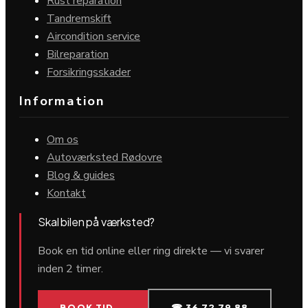
Rust reparation
Tandremskift
Aircondition service
Bilreparation
Forsikringsskader
Information
Om os
Autoværksted Rødovre
Blog & guides
Kontakt
Skal bilen på værksted?
Book en tid online eller ring direkte — vi svarer
inden 2 timer.
BOOK TID →
☎ 36 72 79 88