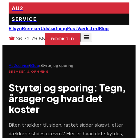
AU2
SERVICE
Bilsyn
Bremser
Udstødning
Rust
Værksted
Blog
☎
36 72 79 88
BOOK TID
Au2service
/
Blog
/
Styrtøj og sporing
BREMSER & OPHÆNG
Styrtøj og sporing: Tegn,
årsager og hvad det
koster
Bilen trækker til siden, rattet sidder skævt, eller
dækkene slides ujævnt? Her er hvad det skyldes,