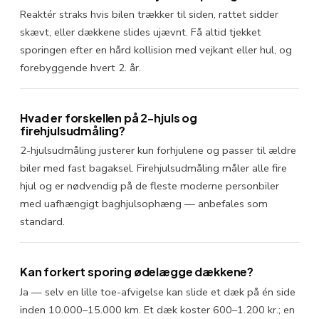
Reaktér straks hvis bilen trækker til siden, rattet sidder
skævt, eller dækkene slides ujævnt. Få altid tjekket
sporingen efter en hård kollision med vejkant eller hul, og
forebyggende hvert 2. år.
Hvad er forskellen på 2-hjuls og
firehjulsudmåling?
2-hjulsudmåling justerer kun forhjulene og passer til ældre
biler med fast bagaksel. Firehjulsudmåling måler alle fire
hjul og er nødvendig på de fleste moderne personbiler
med uafhængigt baghjulsophæng — anbefales som
standard.
Kan forkert sporing ødelægge dækkene?
Ja — selv en lille toe-afvigelse kan slide et dæk på én side
inden 10.000–15.000 km. Et dæk koster 600–1.200 kr.; en