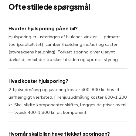
Ofte stillede spørgsmål
Hvad er hjulsporing på en bil?
Hjulsporing er justeringen af hjulenes vinkler — primært
toe (parallellitet), camber (hældning ind/ud) og caster
(styreaksens hældning). Forkert sporing giver ujævnt
dækslid, en bil der trækker til siden og upræcis styring.
Hvad koster hjulsporing?
2-hjulsudmåling og justering koster 400–800 kr. hos et
uafhængigt værksted. Firehjulsudmåling koster 600–1.200
kr. Skal slidte komponenter skiftes, lægges delpriser oveni
— typisk 400–1.800 kr. pr. komponent.
Hvornår skal bilen have tjekket sporingen?