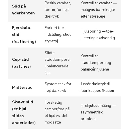
Positiv camber,
Kontroller camber —
Slid på
toe-in, for højt
muligvis bærekugle
yderkanten
dæktryk
eller styreleje
Fjerskala-
Forkert toe-
Hjulsporing — toe-
slid
indstilling, slidt
justering nødvendig
styretøj
(feathering)
Slidte
Kontroller
Cup-slid
støddæmpere,
støddæmpere og
(patches)
ubalancerede
balancér hjulene
hjul
Systematisk for
Justér dæktryk til
Midterslid
højt dæktryk
fabriksspecifikation
Skævt slid
Forskellig
Firehjulsudmåling —
(ét hjul
camber/toe på
asymmetrisk
slides
ét hjul vs. det
problem
modsatte
anderledes)