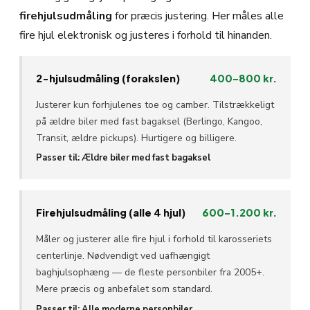
firehjulsudmåling
for præcis justering. Her måles alle
fire hjul elektronisk og justeres i forhold til hinanden.
2-hjulsudmåling (forakslen)
400–800 kr.
Justerer kun forhjulenes toe og camber. Tilstrækkeligt
på ældre biler med fast bagaksel (Berlingo, Kangoo,
Transit, ældre pickups). Hurtigere og billigere.
Passer til:
Ældre biler med fast bagaksel
Firehjulsudmåling (alle 4 hjul)
600–1.200 kr.
Måler og justerer alle fire hjul i forhold til karosseriets
centerlinje. Nødvendigt ved uafhængigt
baghjulsophæng — de fleste personbiler fra 2005+.
Mere præcis og anbefalet som standard.
Passer til:
Alle moderne personbiler