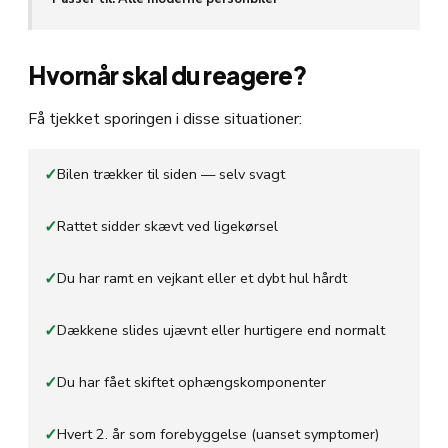
Hvornår skal du reagere?
Få tjekket sporingen i disse situationer:
✓
Bilen trækker til siden — selv svagt
✓
Rattet sidder skævt ved ligekørsel
✓
Du har ramt en vejkant eller et dybt hul hårdt
✓
Dækkene slides ujævnt eller hurtigere end normalt
✓
Du har fået skiftet ophængskomponenter
✓
Hvert 2. år som forebyggelse (uanset symptomer)