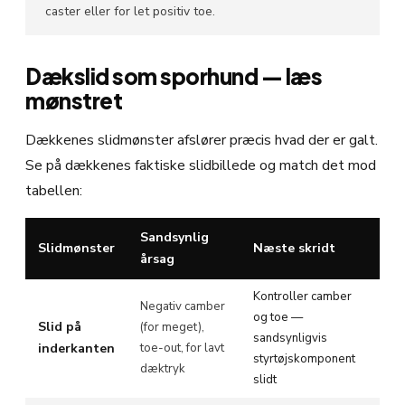
caster eller for let positiv toe.
Dækslid som sporhund — læs
mønstret
Dækkenes slidmønster afslører præcis hvad der er galt.
Se på dækkenes faktiske slidbillede og match det mod
tabellen:
Sandsynlig
Slidmønster
Næste skridt
årsag
Kontroller camber
Negativ camber
og toe —
Slid på
(for meget),
sandsynligvis
inderkanten
toe-out, for lavt
styrtøjskomponent
dæktryk
slidt