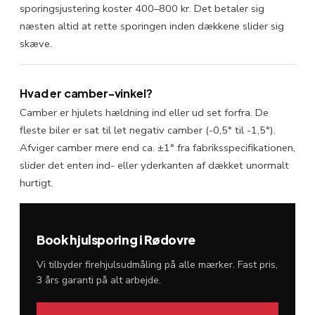
sporingsjustering koster 400–800 kr. Det betaler sig
næsten altid at rette sporingen inden dækkene slider sig
skæve.
Hvad er camber-vinkel?
Camber er hjulets hældning ind eller ud set forfra. De
fleste biler er sat til let negativ camber (-0,5° til -1,5°).
Afviger camber mere end ca. ±1° fra fabriksspecifikationen,
slider det enten ind- eller yderkanten af dækket unormalt
hurtigt.
Book hjulsporing i Rødovre
Vi tilbyder firehjulsudmåling på alle mærker. Fast pris,
3 års garanti på alt arbejde.