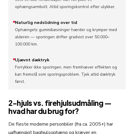
ophængsarmbolt. Altid sporingskontrol efter ulykker.
Naturlig nedslidning over tid
Ophængets gummibøsninger hærder og krymper med
alderen — sporingen drifter gradvist over 50.000–
100.000 km.
Ujævnt dæktryk
Forrykker ikke sporingen, men fremhæver effekten og
kan fremstå som sporingsproblem. Tjek altid dæktryk
først.
2-hjuls vs. firehjulsudmåling —
hvad har du brug for?
De fleste moderne personbiler (fra ca. 2005+) har
uafhængigt baghjulsophæng og kræver en