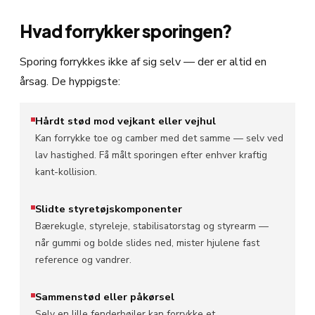
Hvad forrykker sporingen?
Sporing forrykkes ikke af sig selv — der er altid en
årsag. De hyppigste:
Hårdt stød mod vejkant eller vejhul
Kan forrykke toe og camber med det samme — selv ved
lav hastighed. Få målt sporingen efter enhver kraftig
kant-kollision.
Slidte styretøjskomponenter
Bærekugle, styreleje, stabilisatorstag og styrearm —
når gummi og bolde slides ned, mister hjulene fast
reference og vandrer.
Sammenstød eller påkørsel
Selv en lille fenderbøjler kan forrykke et