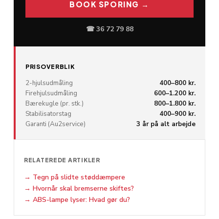
BOOK SPORING →
☎ 36 72 79 88
PRISOVERBLIK
2-hjulsudmåling
400–800 kr.
Firehjulsudmåling
600–1.200 kr.
Bærekugle (pr. stk.)
800–1.800 kr.
Stabilisatorstag
400–900 kr.
Garanti (Au2service)
3 år på alt arbejde
RELATEREDE ARTIKLER
→
Tegn på slidte støddæmpere
→
Hvornår skal bremserne skiftes?
→
ABS-lampe lyser: Hvad gør du?