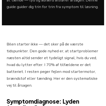
at tænde — lyd og adfærd afslører årsagen. Denne
guide guider dig trin for trin fra symptom til løsning.
Bilen starter ikke — det sker på de værste
tidspunkter. Den gode nyhed er, at startproblemer
næsten altid sender et tydeligt signal, hvis du ved,
hvad du lytter efter. I 70% af tilfældene er det
batteriet. I resten peger fejlen mod startermotor,
brændstof eller tænding. Her er den systematiske
vej til årsagen.
Symptomdiagnose: Lyden