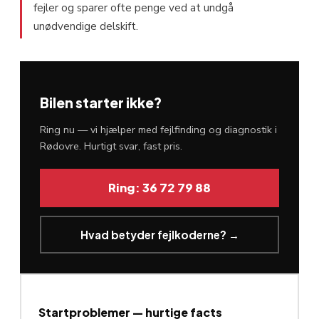
fejler og sparer ofte penge ved at undgå
unødvendige delskift.
Bilen starter ikke?
Ring nu — vi hjælper med fejlfinding og diagnostik i
Rødovre. Hurtigt svar, fast pris.
Ring: 36 72 79 88
Hvad betyder fejlkoderne? →
Startproblemer — hurtige facts