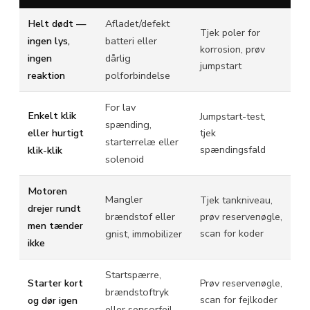
Helt dødt —
Afladet/defekt
Tjek poler for
ingen lys,
batteri eller
korrosion, prøv
ingen
dårlig
jumpstart
reaktion
polforbindelse
For lav
Enkelt klik
Jumpstart-test,
spænding,
eller hurtigt
tjek
starterrelæ eller
klik-klik
spændingsfald
solenoid
Motoren
Mangler
Tjek tankniveau,
drejer rundt
brændstof eller
prøv reservenøgle,
men tænder
gnist, immobilizer
scan for koder
ikke
Startspærre,
Starter kort
Prøv reservenøgle,
brændstoftryk
og dør igen
scan for fejlkoder
eller sensorfejl