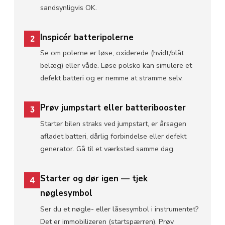
sandsynligvis OK.
Inspicér batteripolerne
2
Se om polerne er løse, oxiderede (hvidt/blåt
belæg) eller våde. Løse polsko kan simulere et
defekt batteri og er nemme at stramme selv.
Prøv jumpstart eller batteribooster
3
Starter bilen straks ved jumpstart, er årsagen
afladet batteri, dårlig forbindelse eller defekt
generator. Gå til et værksted samme dag.
Starter og dør igen — tjek
4
nøglesymbol
Ser du et nøgle- eller låsesymbol i instrumentet?
Det er immobilizeren (startspærren). Prøv