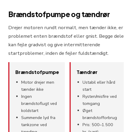
Brændstofpumpe og tændrør
Drejer motoren rundt normalt, men tænder ikke, er
problemet enten brændstof eller gnist. Begge dele
kan fejle gradvist og give intermitterende
startproblemer, inden de fejler fuldstændigt.
Brændstofpumpe
Tændrør
Motor drejer men
Ustabil eller hård
tænder ikke
start
Ingen
Rysten/misfire ved
brændstoflugt ved
tomgang
koldstart
Øget
Summende lyd fra
brændstofforbrug
tankzone ved
Pris: 500–1.500
tænding
kr. (sæt)