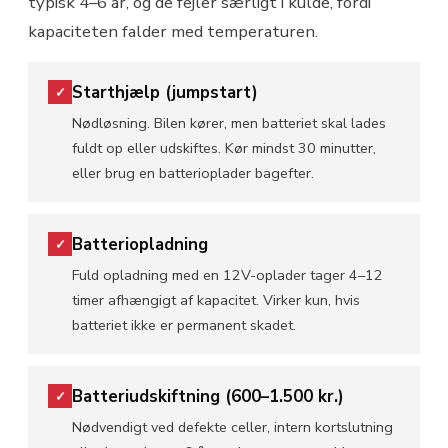
typisk 4–6 år, og de fejler særligt i kulde, fordi
kapaciteten falder med temperaturen.
Starthjælp (jumpstart)
✓
Nødløsning. Bilen kører, men batteriet skal lades
fuldt op eller udskiftes. Kør mindst 30 minutter,
eller brug en batterioplader bagefter.
Batteriopladning
✓
Fuld opladning med en 12V-oplader tager 4–12
timer afhængigt af kapacitet. Virker kun, hvis
batteriet ikke er permanent skadet.
Batteriudskiftning (600–1.500 kr.)
✓
Nødvendigt ved defekte celler, intern kortslutning