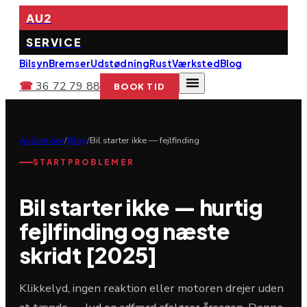
AU2
SERVICE
Bilsyn
Bremser
Udstødning
Rust
Værksted
Blog
☎
36 72 79 88
BOOK TID
Au2service
/
Blog
/
Bil starter ikke — fejlfinding
STARTPROBLEMER
Bil starter ikke — hurtig
fejlfinding og næste
skridt [2025]
Klikkelyd, ingen reaktion eller motoren drejer uden