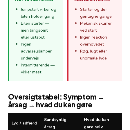
Jumpstart virker og
Starter og dør
bilen holder gang
gentagne gange
Bilen starter —
Mekanisk skurren
men langsomt
ved start
eller ustabilt
Ingen reaktion
Ingen
overhovedet
advarselslamper
Røg, lugt eller
undervejs
unormale lyde
Intermitterende —
virker mest
Oversigtstabel: Symptom →
årsag → hvad du kan gøre
Sandsynlig
Hvad du kan
Lyd / adfærd
årsag
gøre selv