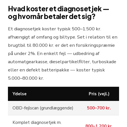
Hvad koster et diagnosetjek —
og hvornår betaler det sig?
Et diagnosetjek koster typisk 500–1.500 kr.
afhængigt af omfang og biltype. Set i relation til en
brugtbil til 80.000 kr. er det en forsikringspræmie
på under 2%. En enkelt fejl — udbedring af
automatgearkasse, dieselpartikelfilter, turboskade
eller en defekt batteripakke — koster typisk
5.000–80.000 kr.
Ydelse
Pris (vejl.)
OBD-fejlscan (grundlæggende)
500–700 kr.
Komplet diagnosetjek m.
800–1.200 kr.