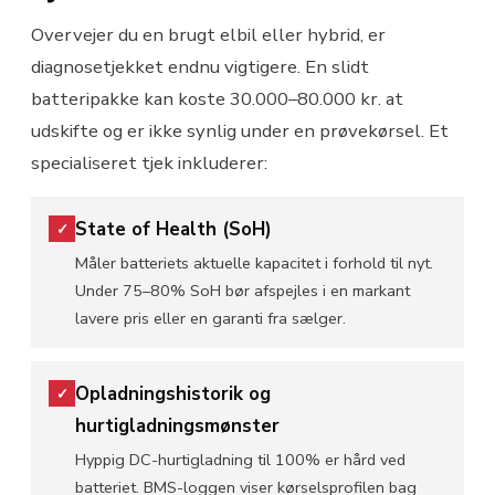
Overvejer du en brugt elbil eller hybrid, er
diagnosetjekket endnu vigtigere. En slidt
batteripakke kan koste 30.000–80.000 kr. at
udskifte og er ikke synlig under en prøvekørsel. Et
specialiseret tjek inkluderer:
State of Health (SoH)
✓
Måler batteriets aktuelle kapacitet i forhold til nyt.
Under 75–80% SoH bør afspejles i en markant
lavere pris eller en garanti fra sælger.
Opladningshistorik og
✓
hurtigladningsmønster
Hyppig DC-hurtigladning til 100% er hård ved
batteriet. BMS-loggen viser kørselsprofilen bag