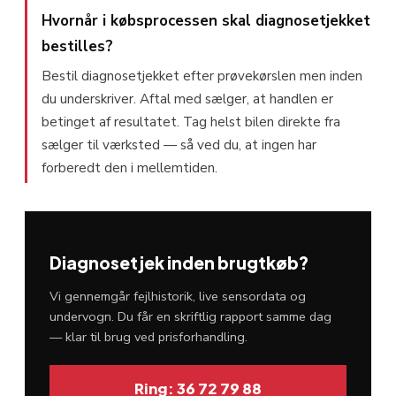
Hvornår i købsprocessen skal diagnosetjekket
bestilles?
Bestil diagnosetjekket efter prøvekørslen men inden
du underskriver. Aftal med sælger, at handlen er
betinget af resultatet. Tag helst bilen direkte fra
sælger til værksted — så ved du, at ingen har
forberedt den i mellemtiden.
Diagnosetjek inden brugtkøb?
Vi gennemgår fejlhistorik, live sensordata og
undervogn. Du får en skriftlig rapport samme dag
— klar til brug ved prisforhandling.
Ring: 36 72 79 88