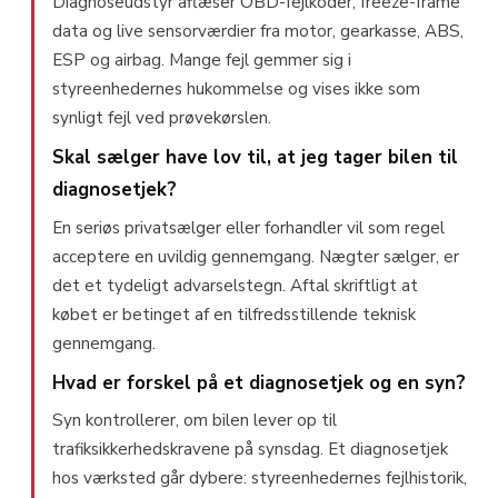
Diagnoseudstyr aflæser OBD-fejlkoder, freeze-frame
data og live sensorværdier fra motor, gearkasse, ABS,
ESP og airbag. Mange fejl gemmer sig i
styreenhedernes hukommelse og vises ikke som
synligt fejl ved prøvekørslen.
Skal sælger have lov til, at jeg tager bilen til
diagnosetjek?
En seriøs privatsælger eller forhandler vil som regel
acceptere en uvildig gennemgang. Nægter sælger, er
det et tydeligt advarselstegn. Aftal skriftligt at
købet er betinget af en tilfredsstillende teknisk
gennemgang.
Hvad er forskel på et diagnosetjek og en syn?
Syn kontrollerer, om bilen lever op til
trafiksikkerhedskravene på synsdag. Et diagnosetjek
hos værksted går dybere: styreenhedernes fejlhistorik,