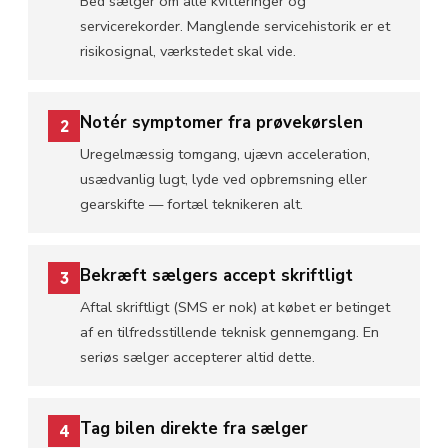
Bed sælger om alle kvitteringer og
servicerekorder. Manglende servicehistorik er et
risikosignal, værkstedet skal vide.
Notér symptomer fra prøvekørslen
2
Uregelmæssig tomgang, ujævn acceleration,
usædvanlig lugt, lyde ved opbremsning eller
gearskifte — fortæl teknikeren alt.
Bekræft sælgers accept skriftligt
3
Aftal skriftligt (SMS er nok) at købet er betinget
af en tilfredsstillende teknisk gennemgang. En
seriøs sælger accepterer altid dette.
Tag bilen direkte fra sælger
4