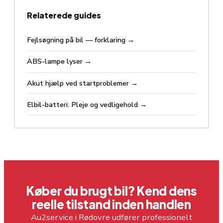
Relaterede guides
Fejlsøgning på bil — forklaring
→
ABS-lampe lyser
→
Akut hjælp ved startproblemer
→
Elbil-batteri: Pleje og vedligehold
→
Køber du brugt bil? Kend dens
reelle tilstand inden handlen
Au2service i Rødovre udfører professionelt