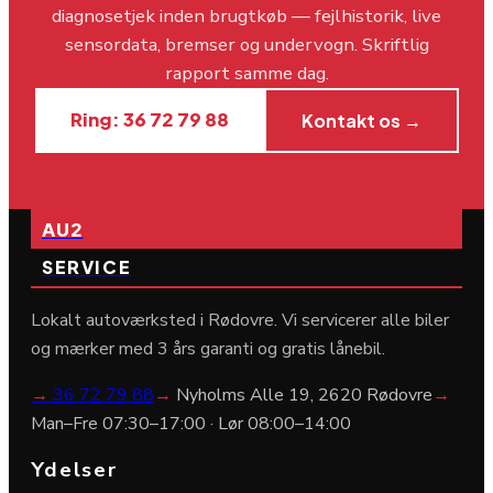
diagnosetjek inden brugtkøb — fejlhistorik, live
sensordata, bremser og undervogn. Skriftlig
rapport samme dag.
Ring: 36 72 79 88
Kontakt os →
AU2
SERVICE
Lokalt autoværksted i Rødovre. Vi servicerer alle biler
og mærker med 3 års garanti og gratis lånebil.
→
36 72 79 88
→
Nyholms Alle 19, 2620 Rødovre
→
Man–Fre 07:30–17:00 · Lør 08:00–14:00
Ydelser