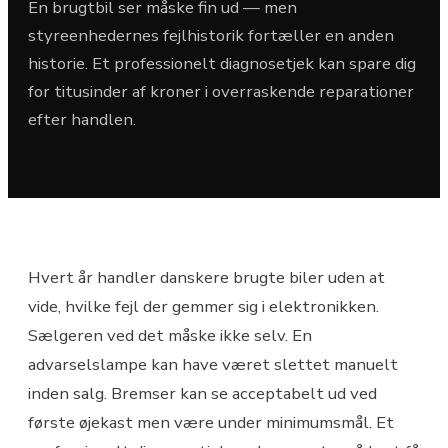
En brugtbil ser måske fin ud — men
styreenhedernes fejlhistorik fortæller en anden
historie. Et professionelt diagnosetjek kan spare dig
for titusinder af kroner i overraskende reparationer
efter handlen.
Hvert år handler danskere brugte biler uden at
vide, hvilke fejl der gemmer sig i elektronikken.
Sælgeren ved det måske ikke selv. En
advarselslampe kan have været slettet manuelt
inden salg. Bremser kan se acceptabelt ud ved
første øjekast men være under minimumsmål. Et