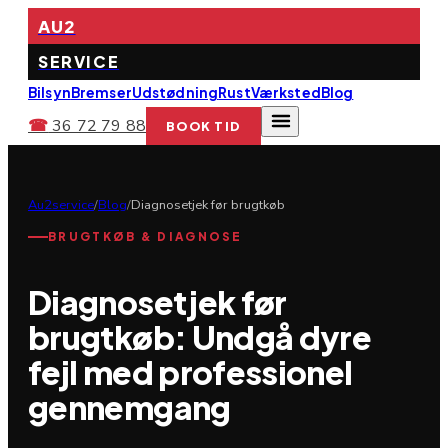
AU2
SERVICE
Bilsyn
Bremser
Udstødning
Rust
Værksted
Blog
☎
36 72 79 88
BOOK TID
Au2service
/
Blog
/
Diagnosetjek før brugtkøb
BRUGTKØB & DIAGNOSE
Diagnosetjek før
brugtkøb: Undgå dyre
fejl med professionel
gennemgang