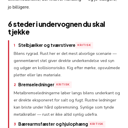
jo billigere.
6 steder i undervognen du skal
tjekke
Stelbjælker og tværstivere
KRITISK
1
Bilens rygrad. Rust her er det mest alvorlige scenarie —
gennemtæret stel giver direkte underkendelse ved syn
og udgør en kollisionsrisiko. Kig efter mørke, opsvulmede
pletter eller løs materiale.
Bremseledninger
KRITISK
2
Metalbremseledningerne løber langs bilens underkant og
er direkte eksponeret for salt og fugt. Rustne ledninger
kan briste under hård opbremsning. Synlige som tynde
metalkrøller — rust er ikke altid synlig udefra.
Bærearmsfæster og hjulophæng
KRITISK
3