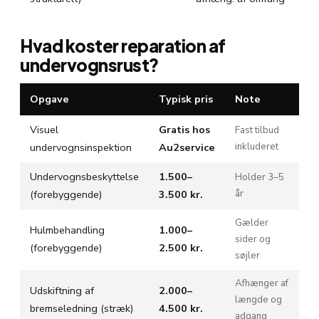
Hvad koster reparation af
undervognsrust?
Opgave
Typisk pris
Note
Visuel
Gratis hos
Fast tilbud
undervognsinspektion
Au2service
inkluderet
Undervognsbeskyttelse
1.500–
Holder 3–5
(forebyggende)
3.500 kr.
år
Gælder
Hulmbehandling
1.000–
sider og
(forebyggende)
2.500 kr.
søjler
Afhænger af
Udskiftning af
2.000–
længde og
bremseledning (stræk)
4.500 kr.
adgang