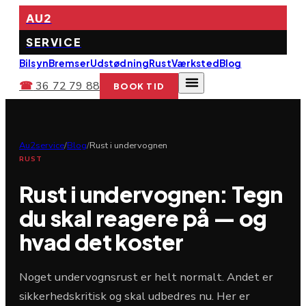
AU2
SERVICE
Bilsyn
Bremser
Udstødning
Rust
Værksted
Blog
☎
36 72 79 88
BOOK TID
Au2service
/
Blog
/
Rust i undervognen
RUST
Rust i undervognen: Tegn
du skal reagere på — og
hvad det koster
Noget undervognsrust er helt normalt. Andet er
sikkerhedskritisk og skal udbedres nu. Her er