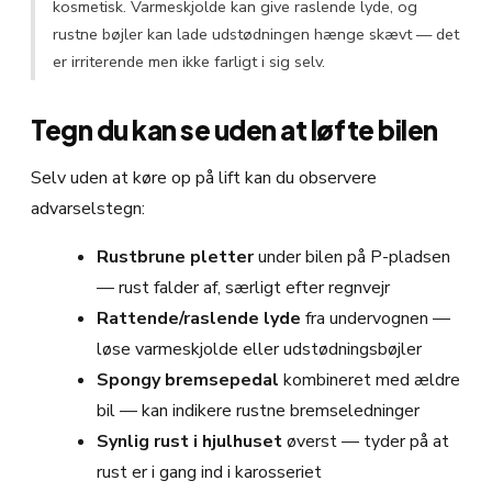
kosmetisk. Varmeskjolde kan give raslende lyde, og
rustne bøjler kan lade udstødningen hænge skævt — det
er irriterende men ikke farligt i sig selv.
Tegn du kan se uden at løfte bilen
Selv uden at køre op på lift kan du observere
advarselstegn:
Rustbrune pletter
under bilen på P-pladsen
— rust falder af, særligt efter regnvejr
Rattende/raslende lyde
fra undervognen —
løse varmeskjolde eller udstødningsbøjler
Spongy bremsepedal
kombineret med ældre
bil — kan indikere rustne bremseledninger
Synlig rust i hjulhuset
øverst — tyder på at
rust er i gang ind i karosseriet