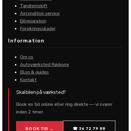
Tandremskift
Aircondition service
Bilreparation
Forsikringsskader
Information
Om os
Autoværksted Rødovre
Blog & guides
Kontakt
Skal bilen på værksted?
Book en tid online eller ring direkte — vi svarer
inden 2 timer.
BOOK TID →
☎ 36 72 79 88