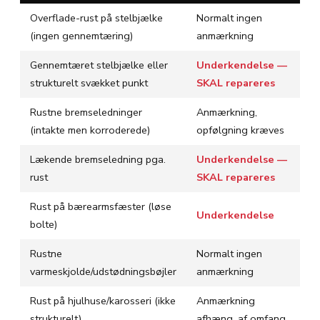
Overflade-rust på stelbjælke
Normalt ingen
(ingen gennemtæring)
anmærkning
Gennemtæret stelbjælke eller
Underkendelse —
strukturelt svækket punkt
SKAL repareres
Rustne bremseledninger
Anmærkning,
(intakte men korroderede)
opfølgning kræves
Lækende bremseledning pga.
Underkendelse —
rust
SKAL repareres
Rust på bærearmsfæster (løse
Underkendelse
bolte)
Rustne
Normalt ingen
varmeskjolde/udstødningsbøjler
anmærkning
Rust på hjulhuse/karosseri (ikke
Anmærkning
strukturelt)
afhæng. af omfang