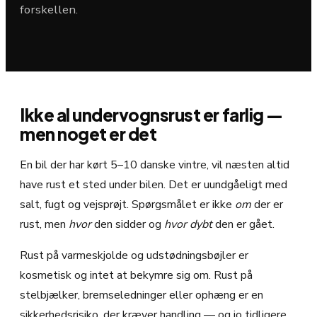
forskellen.
Ikke al undervognsrust er farlig —
men noget er det
En bil der har kørt 5–10 danske vintre, vil næsten altid
have rust et sted under bilen. Det er uundgåeligt med
salt, fugt og vejsprøjt. Spørgsmålet er ikke
om
der er
rust, men
hvor
den sidder og
hvor dybt
den er gået.
Rust på varmeskjolde og udstødningsbøjler er
kosmetisk og intet at bekymre sig om. Rust på
stelbjælker, bremseledninger eller ophæng er en
sikkerhedsrisiko, der kræver handling — og jo tidligere,