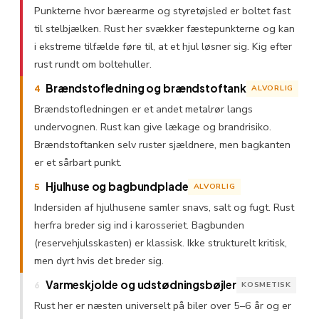
Punkterne hvor bærearme og styretøjsled er boltet fast
til stelbjælken. Rust her svækker fæstepunkterne og kan
i ekstreme tilfælde føre til, at et hjul løsner sig. Kig efter
rust rundt om boltehuller.
Brændstofledning og brændstoftank
ALVORLIG
4
Brændstofledningen er et andet metalrør langs
undervognen. Rust kan give lækage og brandrisiko.
Brændstoftanken selv ruster sjældnere, men bagkanten
er et sårbart punkt.
Hjulhuse og bagbundplade
ALVORLIG
5
Indersiden af hjulhusene samler snavs, salt og fugt. Rust
herfra breder sig ind i karosseriet. Bagbunden
(reservehjulsskasten) er klassisk. Ikke strukturelt kritisk,
men dyrt hvis det breder sig.
Varmeskjolde og udstødningsbøjler
KOSMETISK
6
Rust her er næsten universelt på biler over 5–6 år og er