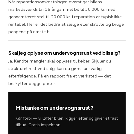
Når reparationsomkostningen overstiger bilens
markedsværdi. En 15 år gammel bil til 30.000 kr. med
gennemtæret stel til 20.000 kr. i reparation er typisk ikke
rentabel. Her er det bedre at sælge eller skrotte og bruge
pengene på næste bil.
Skal jeg oplyse om undervognsrust ved bilsalg?
Ja. Kendte mangler skal oplyses til køber. Skjuler du
strukturel rust ved salg, kan du gøres ansvarlig
efterfølgende. Få en rapport fra et værksted — det
beskytter begge parter.
Mistanke om undervognsrust?
Kør forbi — vi løfter bilen, kigger efter og giver et fast
tilbud. Gratis inspektion.