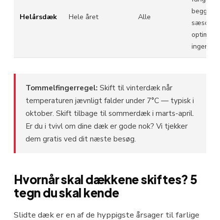
begge
Helårsdæk
Hele året
Alle
sæsoner
optimalt 
ingen
Tommelfingerregel:
Skift til vinterdæk når
temperaturen jævnligt falder under 7°C — typisk i
oktober. Skift tilbage til sommerdæk i marts-april.
Er du i tvivl om dine dæk er gode nok? Vi tjekker
dem gratis ved dit næste besøg.
Hvornår skal dækkene skiftes? 5
tegn du skal kende
Slidte dæk er en af de hyppigste årsager til farlige