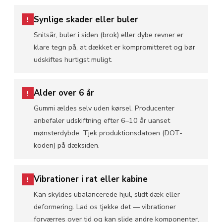
Synlige skader eller buler
!
Snitsår, buler i siden (brok) eller dybe revner er
klare tegn på, at dækket er kompromitteret og bør
udskiftes hurtigst muligt.
Alder over 6 år
!
Gummi ældes selv uden kørsel. Producenter
anbefaler udskiftning efter 6–10 år uanset
mønsterdybde. Tjek produktionsdatoen (DOT-
koden) på dæksiden.
Vibrationer i rat eller kabine
!
Kan skyldes ubalancerede hjul, slidt dæk eller
deformering. Lad os tjekke det — vibrationer
forværres over tid og kan slide andre komponenter.