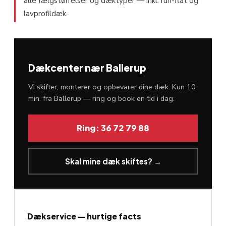
alle fælgstørrelser og dæktyper — inkl. run-flat og
lavprofildæk.
Dækcenter nær Ballerup
Vi skifter, monterer og opbevarer dine dæk. Kun 10
min. fra Ballerup — ring og book en tid i dag.
Ring: 36 72 79 88
Skal mine dæk skiftes? →
Dækservice — hurtige facts