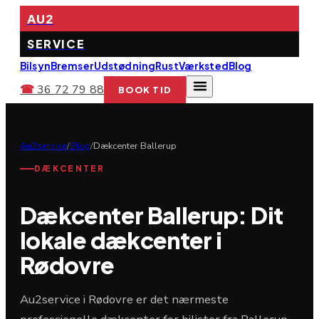
AU2
SERVICE
Bilsyn
Bremser
Udstødning
Rust
Værksted
Blog
☎
36 72 79 88
BOOK TID
Au2service
/
Blog
/
Dækcenter Ballerup
DÆKCENTER
Dækcenter Ballerup: Dit
lokale dækcenter i
Rødovre
Au2service i Rødovre er det nærmeste