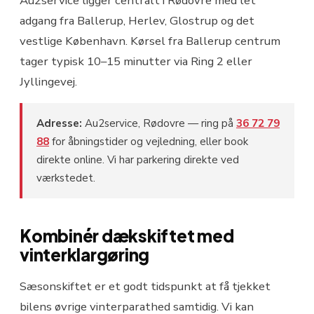
Au2service ligger centralt i Rødovre med let
adgang fra Ballerup, Herlev, Glostrup og det
vestlige København. Kørsel fra Ballerup centrum
tager typisk 10–15 minutter via Ring 2 eller
Jyllingevej.
Adresse:
Au2service, Rødovre — ring på
36 72 79
88
for åbningstider og vejledning, eller book
direkte online. Vi har parkering direkte ved
værkstedet.
Kombinér dækskiftet med
vinterklargøring
Sæsonskiftet er et godt tidspunkt at få tjekket
bilens øvrige vinterparathed samtidig. Vi kan