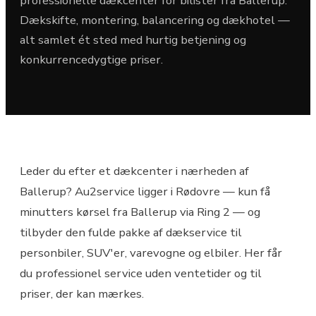
professionelle dækcenter for bilister fra Ballerup.
Dækskifte, montering, balancering og dækhotel —
alt samlet ét sted med hurtig betjening og
konkurrencedygtige priser.
Leder du efter et dækcenter i nærheden af
Ballerup? Au2service ligger i Rødovre — kun få
minutters kørsel fra Ballerup via Ring 2 — og
tilbyder den fulde pakke af dækservice til
personbiler, SUV'er, varevogne og elbiler. Her får
du professionel service uden ventetider og til
priser, der kan mærkes.