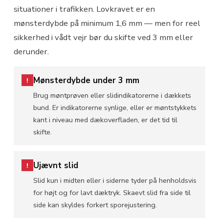
situationer i trafikken. Lovkravet er en
mønsterdybde på minimum 1,6 mm — men for reel
sikkerhed i vådt vejr bør du skifte ved 3 mm eller
derunder.
Mønsterdybde under 3 mm
!
Brug møntprøven eller slidindikatorerne i dækkets
bund. Er indikatorerne synlige, eller er møntstykkets
kant i niveau med dækoverfladen, er det tid til
skifte.
Ujævnt slid
!
Slid kun i midten eller i siderne tyder på henholdsvis
for højt og for lavt dæktryk. Skaevt slid fra side til
side kan skyldes forkert sporejustering.