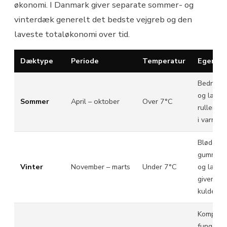
økonomi. I Danmark giver separate sommer- og
vinterdæk generelt det bedste vejgreb og den
laveste totaløkonomi over tid.
Dæktype
Periode
Temperatur
Egensk
Bedre ve
og laver
Sommer
April – oktober
Over 7°C
rullemod
i varmt v
Blødere
gummibl
Vinter
November – marts
Under 7°C
og lamel
giver gre
kulde og
Komprom
fungerer 