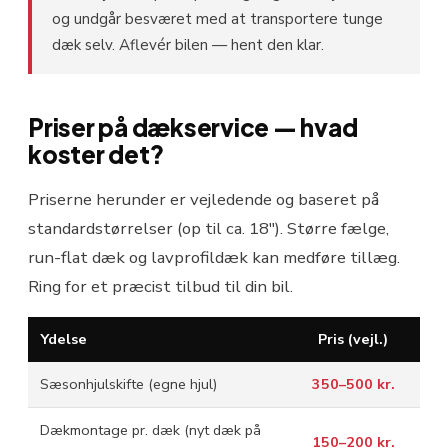
og undgår besværet med at transportere tunge
dæk selv. Aflevér bilen — hent den klar.
Priser på dækservice — hvad
koster det?
Priserne herunder er vejledende og baseret på
standardstørrelser (op til ca. 18"). Større fælge,
run-flat dæk og lavprofildæk kan medføre tillæg.
Ring for et præcist tilbud til din bil.
Ydelse
Pris (vejl.)
Sæsonhjulskifte (egne hjul)
350–500 kr.
Dækmontage pr. dæk (nyt dæk på
150–200 kr.