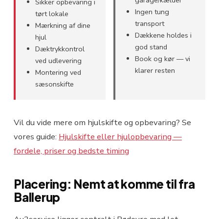
garage/kælder
Sikker opbevaring i
Ingen tung
tørt lokale
transport
Mærkning af dine
Dækkene holdes i
hjul
god stand
Dæktrykkontrol
Book og kør — vi
ved udlevering
klarer resten
Montering ved
sæsonskifte
Vil du vide mere om hjulskifte og opbevaring? Se
vores guide:
Hjulskifte eller hjulopbevaring —
fordele, priser og bedste timing
Placering: Nemt at komme til fra
Ballerup