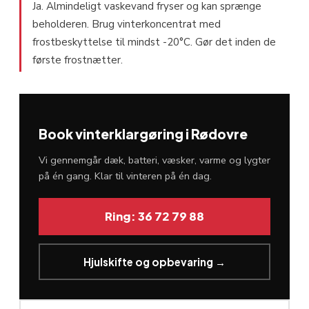
Ja. Almindeligt vaskevand fryser og kan sprænge
beholderen. Brug vinterkoncentrat med
frostbeskyttelse til mindst -20°C. Gør det inden de
første frostnætter.
Book vinterklargøring i Rødovre
Vi gennemgår dæk, batteri, væsker, varme og lygter
på én gang. Klar til vinteren på én dag.
Ring: 36 72 79 88
Hjulskifte og opbevaring →