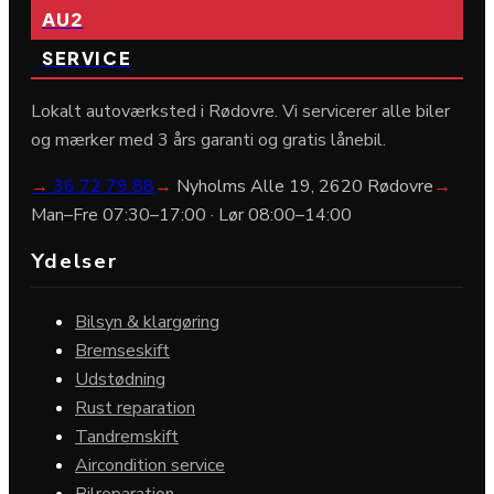
AU2
SERVICE
Lokalt autoværksted i Rødovre. Vi servicerer alle biler
og mærker med 3 års garanti og gratis lånebil.
→
36 72 79 88
→
Nyholms Alle 19, 2620 Rødovre
→
Man–Fre 07:30–17:00 · Lør 08:00–14:00
Ydelser
Bilsyn & klargøring
Bremseskift
Udstødning
Rust reparation
Tandremskift
Aircondition service