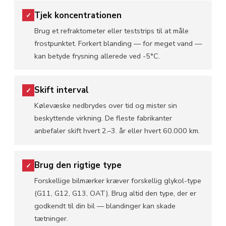
Tjek koncentrationen
✓
Brug et refraktometer eller teststrips til at måle
frostpunktet. Forkert blanding — for meget vand —
kan betyde frysning allerede ved -5°C.
Skift interval
✓
Kølevæske nedbrydes over tid og mister sin
beskyttende virkning. De fleste fabrikanter
anbefaler skift hvert 2.–3. år eller hvert 60.000 km.
Brug den rigtige type
✓
Forskellige bilmærker kræver forskellig glykol-type
(G11, G12, G13, OAT). Brug altid den type, der er
godkendt til din bil — blandinger kan skade
tætninger.