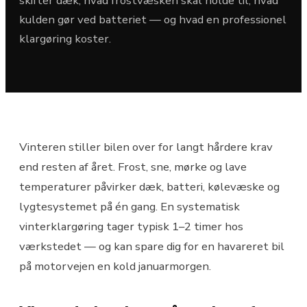
skifter dæk, hvad frostvæsken skal holde til, hvad
kulden gør ved batteriet — og hvad en professionel
klargøring koster.
Vinteren stiller bilen over for langt hårdere krav
end resten af året. Frost, sne, mørke og lave
temperaturer påvirker dæk, batteri, kølevæske og
lygtesystemet på én gang. En systematisk
vinterklargøring tager typisk 1–2 timer hos
værkstedet — og kan spare dig for en havareret bil
på motorvejen en kold januarmorgen.