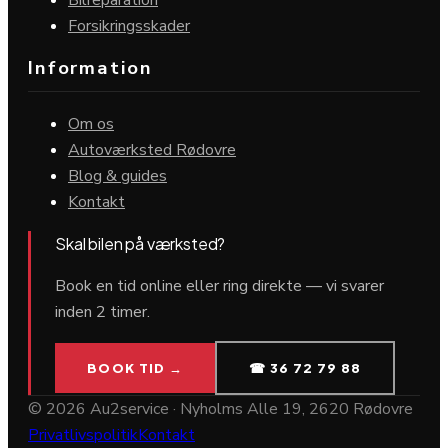
Bilreparation
Forsikringsskader
Information
Om os
Autoværksted Rødovre
Blog & guides
Kontakt
Skal bilen på værksted?
Book en tid online eller ring direkte — vi svarer
inden 2 timer.
BOOK TID →
☎ 36 72 79 88
©
2026
Au2service · Nyholms Alle 19, 2620 Rødovre
Privatlivspolitik
Kontakt