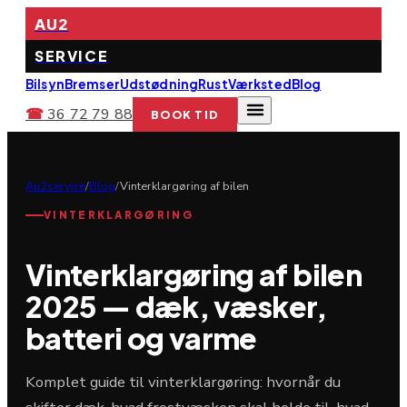
AU2
SERVICE
Bilsyn
Bremser
Udstødning
Rust
Værksted
Blog
☎
36 72 79 88
BOOK TID
Au2service
/
Blog
/
Vinterklargøring af bilen
VINTERKLARGØRING
Vinterklargøring af bilen
2025 — dæk, væsker,
batteri og varme
Komplet guide til vinterklargøring: hvornår du