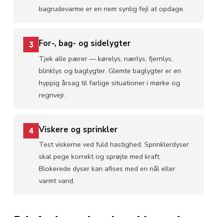
bagrudevarme er en nem synlig fejl at opdage.
For-, bag- og sidelygter
3
Tjek alle pærer — kørelys, nærlys, fjernlys,
blinklys og baglygter. Glemte baglygter er en
hyppig årsag til farlige situationer i mørke og
regnvejr.
Viskere og sprinkler
4
Test viskerne ved fuld hastighed. Sprinklerdyser
skal pege korrekt og sprøjte med kraft.
Blokerede dyser kan afises med en nål eller
varmt vand.