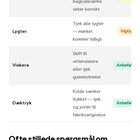
bagrudevarme
virker korrekt
Tjek alle lygter
Lygter
— mørket
Vigtig
kommer tidligt
Skift til
vinterviskere
Viskere
Anbefalet
eller tjek
gummistrimler
Kulde sænker
trykket — tjek
Dæktryk
Anbefalet
og juster til
fabriksangivelse
Ofte stillede spørgsmål om