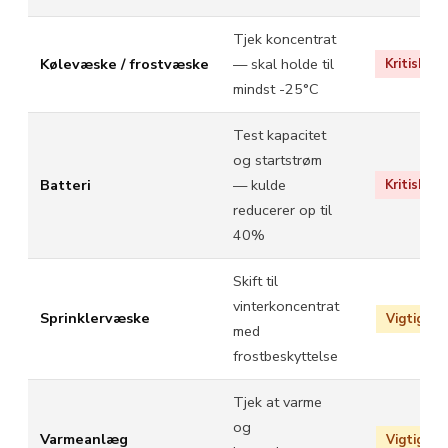
Tjek koncentrat
Kølevæske / frostvæske
— skal holde til
Kritisk
mindst -25°C
Test kapacitet
og startstrøm
Batteri
— kulde
Kritisk
reducerer op til
40%
Skift til
vinterkoncentrat
Sprinklervæske
Vigtig
med
frostbeskyttelse
Tjek at varme
og
Varmeanlæg
Vigtig