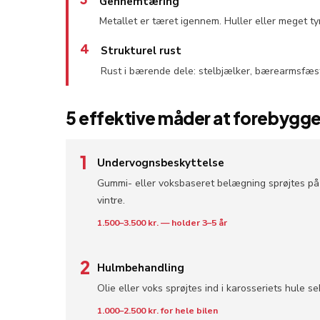
Gennemtæring
Metallet er tæret igennem. Huller eller meget ty
4
Strukturel rust
Rust i bærende dele: stelbjælker, bærearmsfæste
5 effektive måder at forebygge 
1
Undervognsbeskyttelse
Gummi- eller voksbaseret belægning sprøjtes på u
vintre.
1.500–3.500 kr. — holder 3–5 år
2
Hulmbehandling
Olie eller voks sprøjtes ind i karosseriets hule s
1.000–2.500 kr. for hele bilen