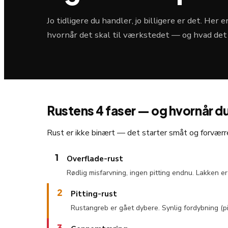
Jo tidligere du handler, jo billigere er det. Her 
hvornår det skal til værkstedet — og hvad det
Rustens 4 faser — og hvornår du
Rust er ikke binært — det starter småt og forværres
1
Overflade-rust
Rødlig misfarvning, ingen pitting endnu. Lakken er
2
Pitting-rust
Rustangreb er gået dybere. Synlig fordybning (pit
3