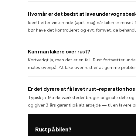
Hvornår er det bedst at lave undervognsbes
Ideelt efter vinterende (april–maj) når bilen er rense
bør have det kontrolleret og evt. fornyet, da behandl
Kan man lakere over rust?
Kortvarigt ja, men det er en fejl. Rust fortsætter un
males ovenpå. At lake over rust er at gemme problem
Er det dyrere at få lavet rust-reparation ho
Typisk ja. Mærkeværksteder bruger originale dele og
og giver 3 års garanti på alt arbejde — til en lavere pr
Rust på bilen?