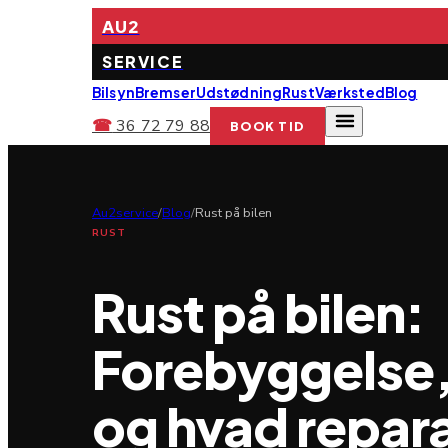
AU2
SERVICE
Bilsyn
Bremser
Udstødning
Rust
Værksted
Blog
☎
36 72 79 88
BOOK TID
Au2service
/
Blog
/
Rust på bilen
RUST
Rust på bilen:
Forebyggelse,
og hvad repara