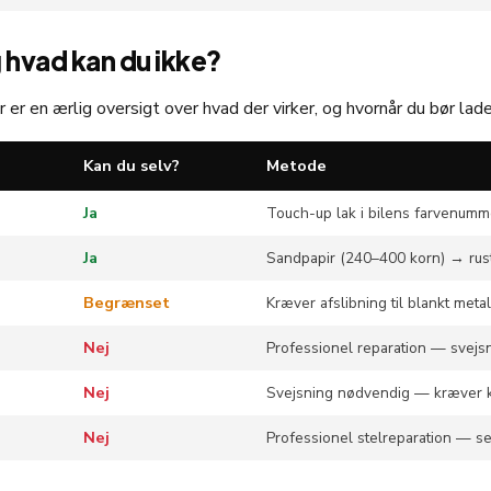
 hvad kan du ikke?
r er en ærlig oversigt over hvad der virker, og hvornår du bør lade
Kan du selv?
Metode
Ja
Touch-up lak i bilens farvenumm
Ja
Sandpapir (240–400 korn) → rus
Begrænset
Kræver afslibning til blankt metal
Nej
Professionel reparation — svejsn
Nej
Svejsning nødvendig — kræver k
Nej
Professionel stelreparation — s