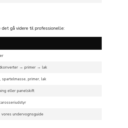
 det gå videre til professionelle:
er
tkonverter → primer → lak
, spartelmasse, primer, lak
ing eller panelskift
arosseriudstyr
e vores undervognsguide