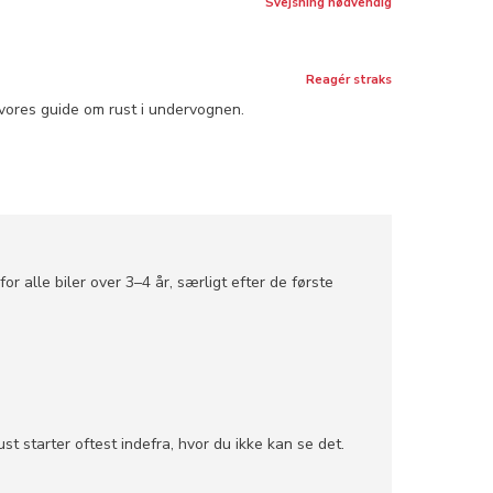
Svejsning nødvendig
Reagér straks
 vores guide om rust i undervognen.
alle biler over 3–4 år, særligt efter de første
st starter oftest indefra, hvor du ikke kan se det.