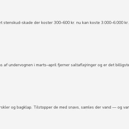
et stenskud-skade der koster 300–600 kr. nu kan koste 3.000–6.000 kr.
s af undervognen i marts–april fjerner saltaflejringer og er det billigst
ærskler og bagklap. Tilstopper de med snavs, samles der vand — og vand