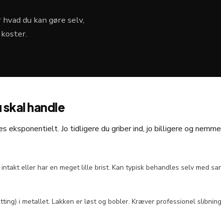
er hvad du kan gøre selv,
 koster.
 skal handle
 eksponentielt. Jo tidligere du griber ind, jo billigere og nemme
 intakt eller har en meget lille brist. Kan typisk behandles selv med sa
ting) i metallet. Lakken er løst og bobler. Kræver professionel slibning