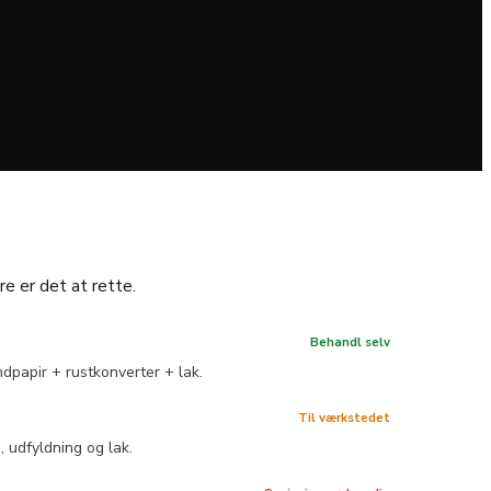
re er det at rette.
Behandl selv
ndpapir + rustkonverter + lak.
Til værkstedet
, udfyldning og lak.