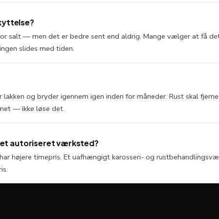
kyttelse?
t for salt — men det er bedre sent end aldrig. Mange vælger at få det
ingen slides med tiden.
der lakken og bryder igennem igen inden for måneder. Rust skal fjer
et — ikke løse det.
s et autoriseret værksted?
 har højere timepris. Et uafhængigt karosseri- og rustbehandlings
is.