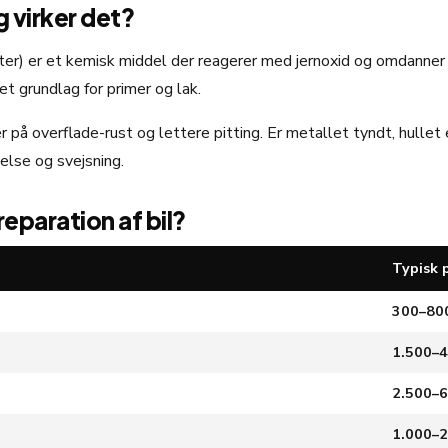
 virker det?
r) er et kemisk middel der reagerer med jernoxid og omdanner de
t grundlag for primer og lak.
r på overflade-rust og lettere pitting. Er metallet tyndt, hullet
nelse og svejsning.
eparation af bil?
Typisk p
300–800 
1.500–4
2.500–6
1.000–2