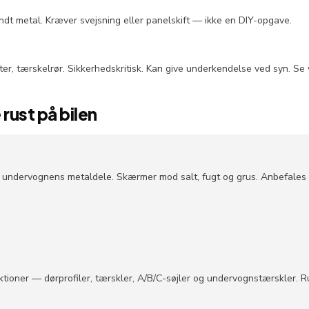
ndt metal. Kræver svejsning eller panelskift — ikke en DIY-opgave.
r, tærskelrør. Sikkerhedskritisk. Kan give underkendelse ved syn. Se
rust på bilen
ndervognens metaldele. Skærmer mod salt, fugt og grus. Anbefales for 
ektioner — dørprofiler, tærskler, A/B/C-søjler og undervognstærskler. Ru